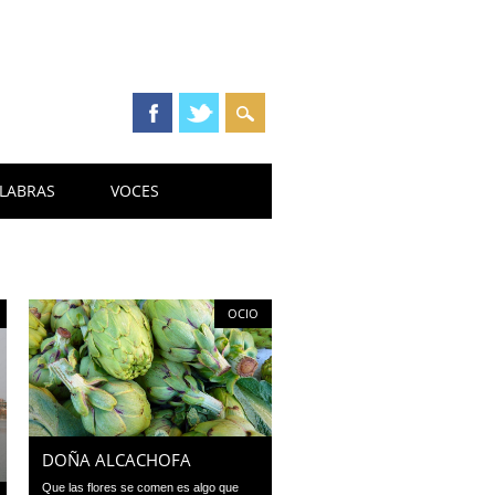
LABRAS
VOCES
OCIO
DOÑA ALCACHOFA
Que las flores se comen es algo que