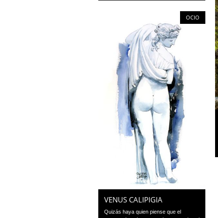
OCIO
VENUS CALIPIGIA
Quizás haya quien piense que el