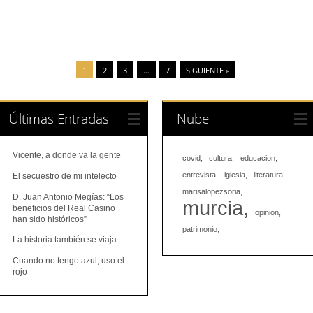
1
2
3
…
7
SIGUIENTE »
Últimas Entradas
Nube
Vicente, a donde va la gente
covid
cultura
educacion
entrevista
iglesia
literatura
El secuestro de mi intelecto
marisalopezsoria
D. Juan Antonio Megías: “Los
murcia
beneficios del Real Casino
opinion
han sido históricos”
patrimonio
La historia también se viaja
Cuando no tengo azul, uso el
rojo