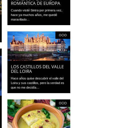
ROMÁNTICA DE EUROPA
Cuando visité Sintra por primera vez,
hace ya muchos años, me quedé
maravillado…
OCIO
LOS CASTILLOS DEL VALLE
DEL LOIRA
Hace años quise descubrir el valle del
Loira y sus castillos, pero la verdad es
que no me decidía…
OCIO