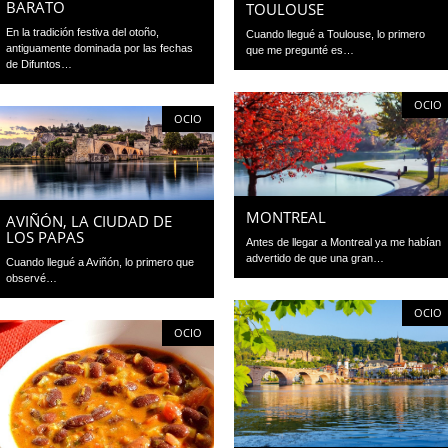
BARATO
TOULOUSE
En la tradición festiva del otoño,
Cuando llegué a Toulouse, lo primero
antiguamente dominada por las fechas
que me pregunté es…
de Difuntos…
OCIO
OCIO
MONTREAL
AVIÑÓN, LA CIUDAD DE
LOS PAPAS
Antes de llegar a Montreal ya me habían
advertido de que una gran…
Cuando llegué a Aviñón, lo primero que
observé…
OCIO
OCIO