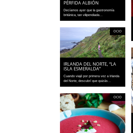
PÉRFIDA ALBIÓN
Decíamos ayer que la gastronomía
británica, tan vilipendiada…
OCIO
IRLANDA DEL NORTE, “LA
ISLA ESMERALDA”
Cuando viajé por primera vez a Irlanda
del Norte, descubrí que quizás…
OCIO