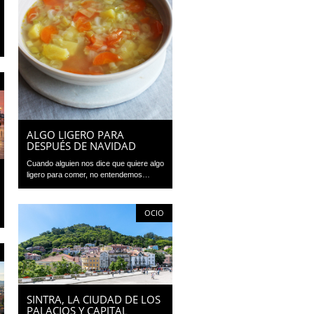
ALGO LIGERO PARA
DESPUÉS DE NAVIDAD
Cuando alguien nos dice que quiere algo
ligero para comer, no entendemos…
OCIO
SINTRA, LA CIUDAD DE LOS
PALACIOS Y CAPITAL