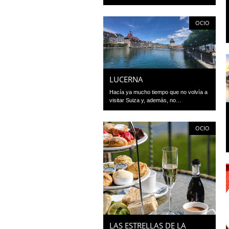
OCIO
LUCERNA
Hacía ya mucho tiempo que no volvía a
visitar Suiza y, además, no…
OCIO
LAS ESTRELLAS DE LA