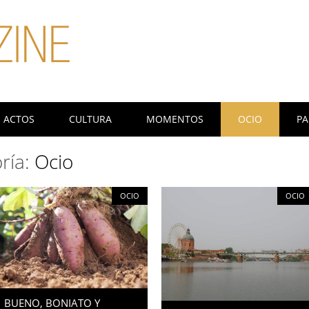
ACTOS
CULTURA
MOMENTOS
OCIO
PA
oría:
Ocio
OCIO
OCIO
BUENO, BONIATO Y