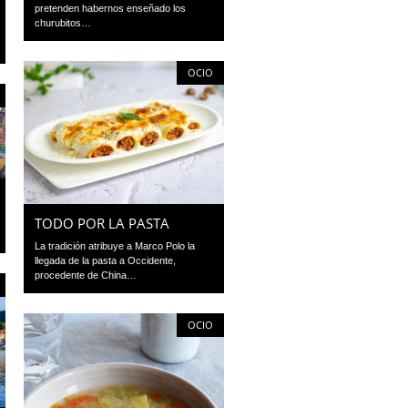
pretenden habernos enseñado los
churubitos…
OCIO
TODO POR LA PASTA
La tradición atribuye a Marco Polo la
llegada de la pasta a Occidente,
procedente de China…
OCIO