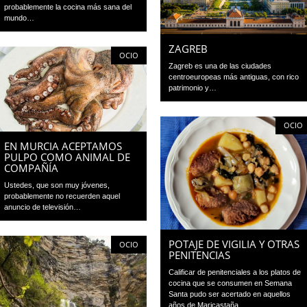
probablemente la cocina más sana del
mundo…
ZAGREB
OCIO
Zagreb es una de las ciudades
centroeuropeas más antiguas, con rico
patrimonio y…
OCIO
EN MURCIA ACEPTAMOS
PULPO COMO ANIMAL DE
COMPAÑÍA
Ustedes, que son muy jóvenes,
probablemente no recuerden aquel
anuncio de televisión…
POTAJE DE VIGILIA Y OTRAS
OCIO
PENITENCIAS
Calificar de penitenciales a los platos de
cocina que se consumen en Semana
Santa pudo ser acertado en aquellos
años de Maricastaña…