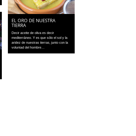
EL ORO DE NUESTRA
TIERRA
Decir aceite de oliva es decir
mediterráneo. Y es que sólo el sol y la
aridez de nuestras tierras, junto con la
voluntad del hombre…