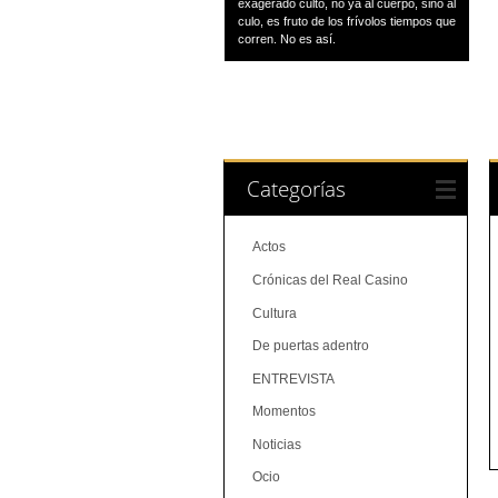
exagerado culto, no ya al cuerpo, sino al
culo, es fruto de los frívolos tiempos que
corren. No es así.
Categorías
Actos
Crónicas del Real Casino
Cultura
De puertas adentro
ENTREVISTA
Momentos
Noticias
Ocio