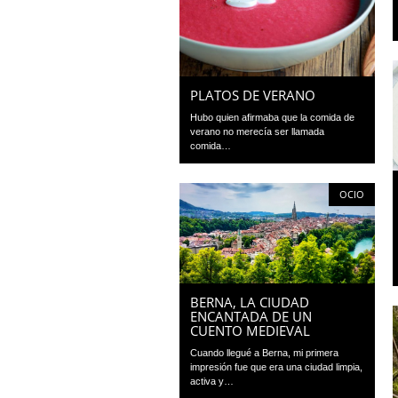
PLATOS DE VERANO
Hubo quien afirmaba que la comida de
verano no merecía ser llamada
comida…
OCIO
BERNA, LA CIUDAD
ENCANTADA DE UN
CUENTO MEDIEVAL
Cuando llegué a Berna, mi primera
impresión fue que era una ciudad limpia,
activa y…