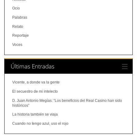
Ocio
Palabras
Relato
Reportaje
Voces
Últimas Entradas
Vicente, a donde va la gente
El secuestro de mi intelecto
D. Juan Antonio Megías: “Los beneficios del Real Casino han sido
históricos”
La historia también se viaja
Cuando no tengo azul, uso el rojo