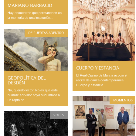
MARIANO BARBACID
Hay encuentros que permanecen en
la memoria de una institución…
DE PUERTAS ADENTRO
CUERPO Y ESTANCIA
El Real Casino de Murcia acogió el
GEOPOLÍTICA DEL
recital de danza contemporánea
DESDÉN
Cuerpo y estancia…
No, querido lector. No es que este
humilde servidor haya sucumbido a
MOMENTOS
un rapto de…
VOCES