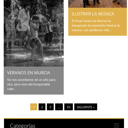
ILUSTRAR LA MÚSICA
El Real Casino de Murcia ha
inaugurado la exposición Ilustrar la
música. Las partituras más…
VERANOS EN MURCIA
No nos acordamos de un año para
otro, pero esto del insoportable
calor…
1
2
3
…
55
SIGUIENTE »
Categorías