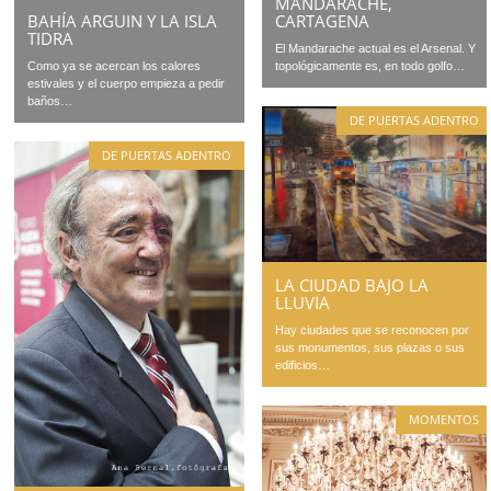
MANDARACHE,
BAHÍA ARGUIN Y LA ISLA
CARTAGENA
TIDRA
El Mandarache actual es el Arsenal. Y
Como ya se acercan los calores
topológicamente es, en todo golfo…
estivales y el cuerpo empieza a pedir
baños…
DE PUERTAS ADENTRO
DE PUERTAS ADENTRO
LA CIUDAD BAJO LA
LLUVIA
Hay ciudades que se reconocen por
sus monumentos, sus plazas o sus
edificios…
MOMENTOS