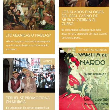
LOS ALADOS DIÁLOGOS
DEL REAL CASINO DE
MURCIA CIERRAN EL
CURSO
El ciclo Alados Diálogos que tiene
lugar en el Congresillo del Real Casino
¿TE ABANICAS O HABLAS?
de Murcia pone…
A buen seguro, esa sería la pregunta
que la mamá haría a su niña mocita
en mitad…
DE PUERTAS ADENTRO
ACTOS
TERUEL SE PROMOCIONA
EN MURCIA
La Diputación de Teruel organizó un