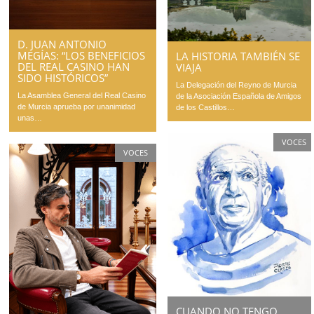
D. JUAN ANTONIO
MEGÍAS: “LOS BENEFICIOS
LA HISTORIA TAMBIÉN SE
DEL REAL CASINO HAN
VIAJA
SIDO HISTÓRICOS”
La Delegación del Reyno de Murcia
La Asamblea General del Real Casino
de la Asociación Española de Amigos
de Murcia aprueba por unanimidad
de los Castillos…
unas…
VOCES
VOCES
CUANDO NO TENGO