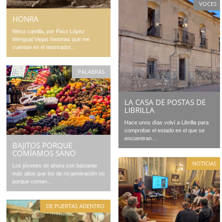
VOCES
HONRA
Mesa camilla, por Paco López
Mengual Viejas historias que me
cuentan en el mostrador...
PALABRAS
LA CASA DE POSTAS DE
LIBRILLA
Hace unos días volví a Librilla para
comprobar el estado en el que se
encuentran…
BAJITOS PORQUE
COMÍAMOS SANO
NOTICIAS
Los jóvenes de ahora son bastante
más altos que los de mi generación no
porque coman…
DE PUERTAS ADENTRO