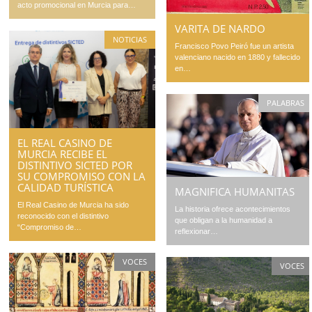
acto promocional en Murcia para…
VARITA DE NARDO
NOTICIAS
Francisco Povo Peiró fue un artista
valenciano nacido en 1880 y fallecido
en…
PALABRAS
EL REAL CASINO DE
MURCIA RECIBE EL
DISTINTIVO SICTED POR
SU COMPROMISO CON LA
CALIDAD TURÍSTICA
MAGNIFICA HUMANITAS
El Real Casino de Murcia ha sido
La historia ofrece acontecimientos
reconocido con el distintivo
que obligan a la humanidad a
“Compromiso de…
reflexionar…
VOCES
VOCES