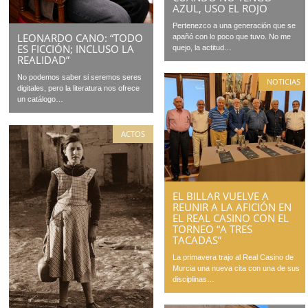
AZUL, USO EL ROJO
Pertenezco a una generación que se
LEONARDO CANO: “TODO
apañó con lo poco que tuvo. No me
ES FICCIÓN; INCLUSO LA
quejo, la actitud…
REALIDAD”
No podemos saber si seremos seres
NOTICIAS
digitales, pero la literatura nos ofrece
un catálogo…
ACTOS
EL BILLAR VUELVE A
REUNIR A LA AFICIÓN EN
EL REAL CASINO CON EL
TORNEO “A TRES
TACADAS”
La primavera trajo al Real Casino de
Murcia una nueva cita con una de sus
disciplinas…