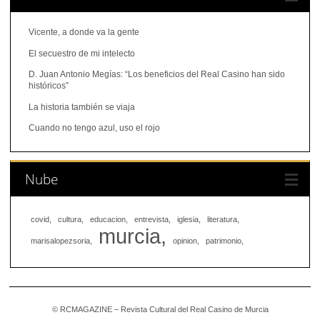
Vicente, a donde va la gente
El secuestro de mi intelecto
D. Juan Antonio Megías: “Los beneficios del Real Casino han sido
históricos”
La historia también se viaja
Cuando no tengo azul, uso el rojo
Nube
covid
cultura
educacion
entrevista
iglesia
literatura
murcia
marisalopezsoria
opinion
patrimonio
© RCMAGAZINE – Revista Cultural del Real Casino de Murcia