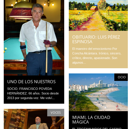
OBITUARIO: LUIS PÉREZ
ESPINOSA
El maestro del emocionismo Por
Concha Alcántara. Irónico, sincero,
crítico, directo, apasionado. Son
algunos...
OCIO
UNO DE LOS NUESTROS
SOCIO. FRANCISCO POVEDA
HERNÁNDEZ. 66 años. Socio desde
2013 por segunda vez. Me volví...
VOCES
MIAMI, LA CIUDAD
MÁGICA
EL TROTAMUNDOS DEL CASINO.