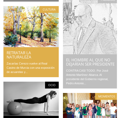
CULTURA
RETRATAR LA
NATURALEZA
EL HOMBRE AL QUE NO
DEJARÍAN SER PRESIDENTE
Zacarías Cerezo vuelve al Real
Casino de Murcia con una exposición
CONTRA CASI TODO. Por José
de acuarelas y...
Antonio Martínez-Abarca. Al
presidente del Gobierno regional,
Pedro Antonio...
OCIO
MOMENTOS