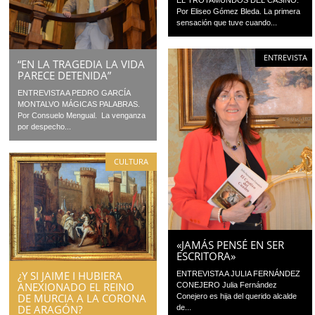
Por Eliseo Gómez Bleda. La primera
sensación que tuve cuando...
ENTREVISTA
“EN LA TRAGEDIA LA VIDA
PARECE DETENIDA”
ENTREVISTA A PEDRO GARCÍA
MONTALVO MÁGICAS PALABRAS.
Por Consuelo Mengual. La venganza
por despecho...
CULTURA
«JAMÁS PENSÉ EN SER
ESCRITORA»
¿Y SI JAIME I HUBIERA
ENTREVISTA A JULIA FERNÁNDEZ
ANEXIONADO EL REINO
CONEJERO Julia Fernández
DE MURCIA A LA CORONA
Conejero es hija del querido alcalde
DE ARAGÓN?
de...