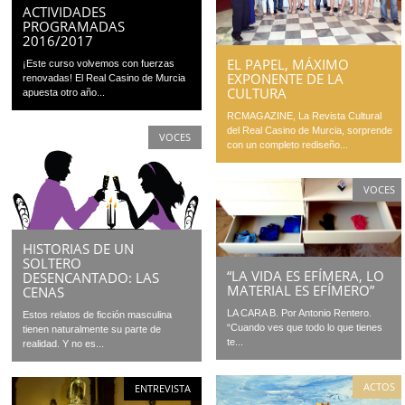
ACTIVIDADES
PROGRAMADAS
2016/2017
EL PAPEL, MÁXIMO
¡Este curso volvemos con fuerzas
EXPONENTE DE LA
renovadas! El Real Casino de Murcia
CULTURA
apuesta otro año...
RCMAGAZINE, La Revista Cultural
del Real Casino de Murcia, sorprende
VOCES
con un completo rediseño...
VOCES
HISTORIAS DE UN
SOLTERO
“LA VIDA ES EFÍMERA, LO
DESENCANTADO: LAS
MATERIAL ES EFÍMERO”
CENAS
LA CARA B. Por Antonio Rentero.
Estos relatos de ficción masculina
“Cuando ves que todo lo que tienes
tienen naturalmente su parte de
te...
realidad. Y no es...
ACTOS
ENTREVISTA