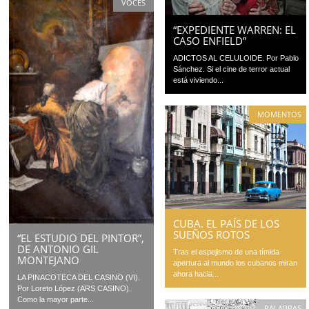
VOCES
“EXPEDIENTE WARREN: EL
CASO ENFIELD”
ADICTOS AL CELULOIDE. Por Pablo
Sánchez. Si el cine de terror actual
está viviendo...
MOMENTOS
CUBA. EL PAÍS DE LOS
SUEÑOS ROTOS
“EL ESTUDIO DEL PINTOR”,
DE ANTONIO GIL
Tras el espejismo de una tímida
MONTEJANO
apertura al mundo los cubanos miran
ahora hacia...
LA PINACOTECA DEL CASINO (VI).
Por Loreto López (ARS CASINO).
Como la mayor parte...
PALABRAS