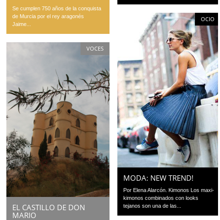
Se cumplen 750 años de la conquista
de Murcia por el rey aragonés
OCIO
Jaime...
VOCES
MODA: NEW TREND!
Por Elena Alarcón. Kimonos Los maxi-
kimonos combinados con looks
EL CASTILLO DE DON
tejanos son una de las...
MARIO