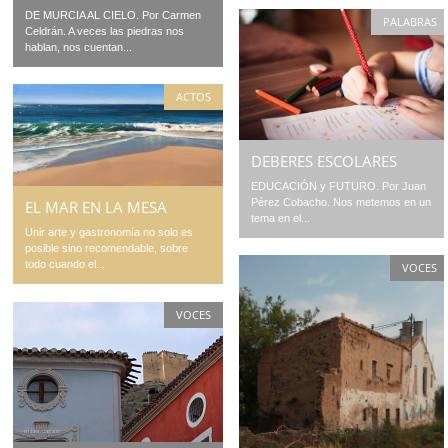
DE MURCIA AL CIELO. Por Carmen
PALABRAS
Celdrán. A veces las piedras nos
hablan, nos cuentan...
ACTOS
DEBERES ESCOLARES
EDUCACIÓN y FUTURO. Por Juan
Pérez Cobacho. Nos metemos en un
EL MAR EN LA MESA
tema en el...
Unir arte y gastronomía no solo es
posible sino recomendable, sobre
todo cuando el...
VOCES
VOCES