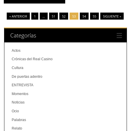
« ANTERIOR
1
…
51
52
53
54
55
SIGUIENTE »
Categorías
Actos
Crónicas del Real Casino
Cultura
De puertas adentro
ENTREVISTA
Momentos
Noticias
Ocio
Palabras
Relato