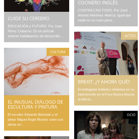
COCINERO INGLÉS
CONTRA CASI TODO. Por José
Antonio Martínez-Abarca. Igual que
CUIDE SU CEREBRO
nadie en su sano juicio...
EDUCACIÓN y FUTURO. Por Juan
Pérez Cobacho. En un artículo
ACTOS
anterior hablábamos del desarrollo...
CULTURA
BREXIT. ¿Y AHORA QUÉ?
El embajador británico minimiza en su
intervención en el Foro Nueva Murcia
el efecto...
EL INUSUAL DIÁLOGO DE
ESCULTURA Y PINTURA
OCIO
El escultor Eduardo Beristain y el
pintor Miguel Ángel Álvarez unen sus
obras en...