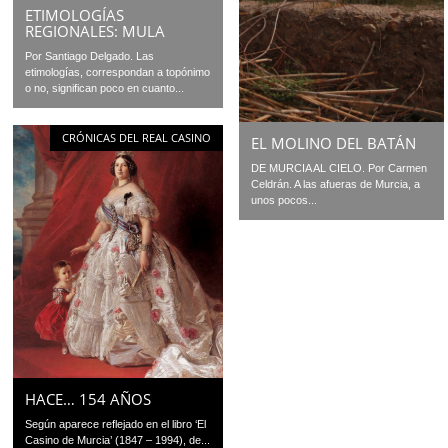
ETIMOLOGÍAS
REGIONALES: MULA
Por Santiago Delgado. Las
etimologías, correspondan a topónimo
o no, significan poco en cuanto...
CRÓNICAS DEL REAL CASINO
EL MOLINO DEL BATÁN
DE MURCIA AL CIELO. Por Carmen
Celdrán. A las afueras de Murcia, a
unos pocos...
HACE… 154 AÑOS
Según aparece reflejado en el libro ‘El
Casino de Murcia’ (1847 – 1994), de...