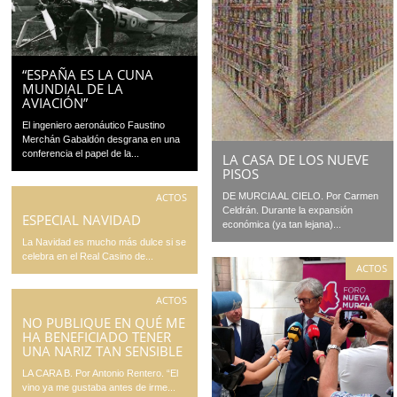
“ESPAÑA ES LA CUNA
MUNDIAL DE LA
AVIACIÓN”
El ingeniero aeronáutico Faustino
Merchán Gabaldón desgrana en una
conferencia el papel de la...
LA CASA DE LOS NUEVE
PISOS
ACTOS
DE MURCIA AL CIELO. Por Carmen
Celdrán. Durante la expansión
ESPECIAL NAVIDAD
económica (ya tan lejana)...
La Navidad es mucho más dulce si se
celebra en el Real Casino de...
ACTOS
ACTOS
NO PUBLIQUE EN QUÉ ME
HA BENEFICIADO TENER
UNA NARIZ TAN SENSIBLE
LA CARA B. Por Antonio Rentero. “El
vino ya me gustaba antes de irme...