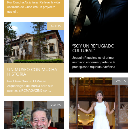
Por Concha Alcántara. Reflejar la vida
cotidiana de Cuba era un proyecto
que el...
ACTOS
“SOY UN REFUGIADO
CULTURAL”
Joaquín Riquelme es el primer
murciano en formar parte de la
prestigiosa Orquesta Sinfónica...
UN MUSEO CON MUCHA
HISTORIA
VOCES
Por Elena García. El Museo
Arqueológico de Murcia abre sus
puertas a RCMAGAZINE con...
VOCES