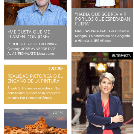
“HABÍA QUE SOBREVIVIR
POR LOS QUE ESPERABAN
FUERA”
«ME GUSTA QUE ME
MÁGICAS PALABRAS. Por Consuelo
LLAMEN DON JOSÉ»
Mengual. La catedrática de Geografía
e Historia de IES Alfonso...
PERFIL SEL SOCIO. Por Pedro A.
Campoy. JOSÉ VALVERDE DÍAZ,
ALIAS ‘PICHALATE’ Llega como...
ENTREVISTA
CULTURA
REALIDAD PICTÓRICA O EL
ENGAÑO DE LA PINTURA
Ángela S. Casanova muestra en ‘La
cotidianidad’ su novedosa propuesta
artística Por Concha Alcántara....
VOCES