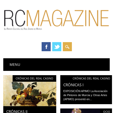
Menú principal
Saltar
MENU
al
contenido
CRÓNICAS DEL REAL CASINO
CRÓNICAS DEL REAL CASINO
CRÓNICAS I
EXPOSICIÓN APIMO La Asociación
de Pintores de Murcia y Otras Artes
(APIMO) presentó en...
CRÓNICAS II
OCIO