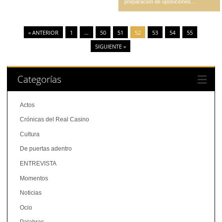
preparación de oposiciones...
« ANTERIOR
1
…
50
51
52
53
54
55
SIGUIENTE »
Categorías
Actos
Crónicas del Real Casino
Cultura
De puertas adentro
ENTREVISTA
Momentos
Noticias
Ocio