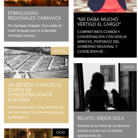
ETIMOLOGÍAS
REGIONALES: CARAVACA
“ME DABA MUCHO
VÉRTIGO EL CARGO”
Por Santiago Delgado. Esa rueda de
moler lenguaje que es la llamada
COMPARTIMOS COMIDA Y
etimología popular,...
CONVERSACIÓN CON NOELIA
ARROYO, PORTAVOZ DEL
GOBIERNO REGIONAL Y
ACTOS
CONSEJERA DE...
VOCES
UN SECRETO A VOCES: EL
CAMPO DE
CONCENTRACIÓN DE
ALBATERA
Está considerado el más mortífero de
los 118 campos de concentración que
RELATO: MEJOR SOLA
proliferaron a...
Sentada en la mesa de su diminuta
cocina, acorde con su mínimo
OCIO
apartamento de...