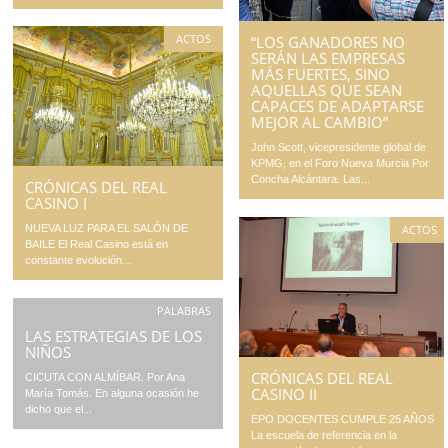
ACTOS
“LOS GANADORES NO
SERÁN LAS EMPRESAS
MÁS FUERTES, SINO
AQUELLAS QUE SEAN
CAPACES DE ADAPTARSE
MEJOR AL CAMBIO”
John Scott, vicepresidente global de
KPMG, en el Foro Nueva Murcia Por
Concha Alcántara. Las...
CRÓNICAS DEL REAL
CASINO I
ACTOS
NUEVA LUZ PARA EL SALÓN DE
BAILE El Real Casino está en
constante evolución...
PALABRAS
LAS ESTRATEGIAS DE LOS
NIÑOS
CRÓNICAS DEL REAL
CICUTA CON ALMÍBAR. Por Ana
CASINO II
María Tomás. En alguna ocasión he
dicho que el...
EPO DOCENTES CUMPLE 25 AÑOS
La escuela de referencia en la