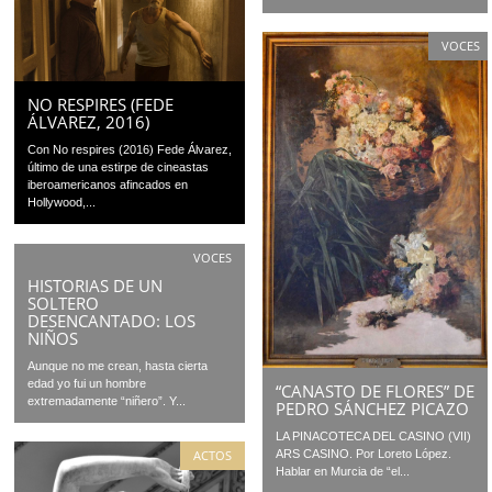
VOCES
NO RESPIRES (FEDE
ÁLVAREZ, 2016)
Con No respires (2016) Fede Álvarez,
último de una estirpe de cineastas
iberoamericanos afincados en
Hollywood,...
VOCES
HISTORIAS DE UN
SOLTERO
DESENCANTADO: LOS
NIÑOS
Aunque no me crean, hasta cierta
edad yo fui un hombre
“CANASTO DE FLORES” DE
extremadamente “niñero”. Y...
PEDRO SÁNCHEZ PICAZO
LA PINACOTECA DEL CASINO (VII)
ACTOS
ARS CASINO. Por Loreto López.
Hablar en Murcia de “el...