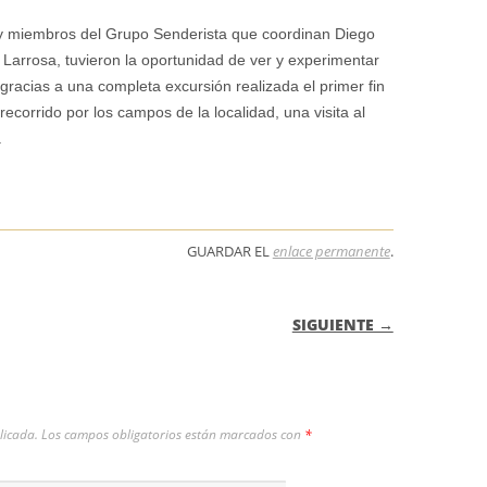
 y miembros del Grupo Senderista que coordinan Diego
Larrosa, tuvieron la oportunidad de ver y experimentar
gracias a una completa excursión realizada el primer fin
corrido por los campos de la localidad, una visita al
.
GUARDAR EL
enlace permanente
.
 ENTRADAS
SIGUIENTE →
licada.
Los campos obligatorios están marcados con
*