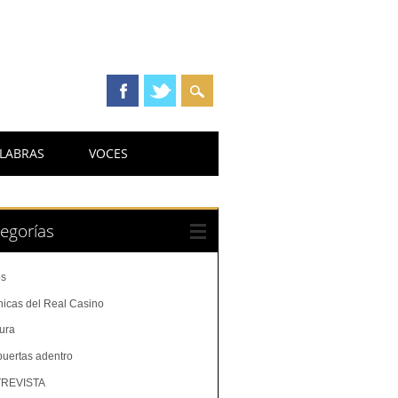
LABRAS
VOCES
egorías
os
nicas del Real Casino
tura
puertas adentro
REVISTA