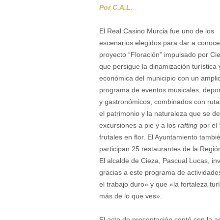
Por C.A.L.
El Real Casino Murcia fue uno de los
escenarios elegidos para dar a conoce
proyecto “Floración” impulsado por Ci
que persigue la dinamización turística 
económica del municipio con un ampli
programa de eventos musicales, depor
y gastronómicos, combinados con ruta
el patrimonio y la naturaleza que se de
excursiones a pie y a los
rafting
por el 
frutales en flor. El Ayuntamiento tamb
participan 25 restaurantes de la Regió
El alcalde de Cieza, Pascual Lucas, invi
gracias a este programa de actividade
el trabajo duro» y que «la fortaleza tu
más de lo que ves».
El acto de presentación contó con la a