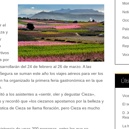
Mom
Noti
Oci
r el
Pal
eza y
Rel
y
o
Rep
tivos
Voc
s por
sarrollarán del 24 de febrero al 26 de marzo. A las
Segura se suman este año los viajes aéreos para ver los
Últ
ién ha organizado la primera feria gastronómica en la que
n.
tó a los asistentes a «sentir, oler y degustar Cieza»,
Vice
s y recordó que «los ciezanos apostamos por la belleza y
El s
rística de Cieza se llama floración, pero Cieza es mucho
D. J
Real
La h
sistencia de unas 200 personas, entre los que se