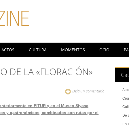
ACTOS
CULTURA
MOMENTOS
OCIO
PA
O DE LA «FLORACIÓN»
Cat
Act
Deja un comentario
Cró
anteriormente en FITUR y en el Museo Siyasa,
Cul
vos y gastronómicos, combinados con rutas por el
De 
ENT