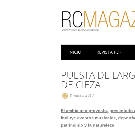
Menú principal
Saltar
INICIO
REVISTA PDF
al
contenido
PUESTA DE LARG
DE CIEZA
8 marzo, 2017
El ambicioso proyecto, presentado 
incluye eventos musicales, deporti
patrimonio y la naturaleza