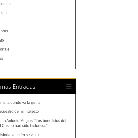
entos
cias
o
abras
ato
ortaje
es
imas Entradas
nte, a donde va la gente
ecuestro de mi intelecto
uan Antonio Megías: “Los beneficios del
 Casino han sido históricos”
istoria también se viaja