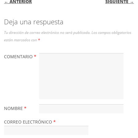
← ANTERIOR
SIGUIENTE →
Deja una respuesta
Tu dirección de correo electrónico no será publicada.
Los campos obligatorios
están marcados con
*
COMENTARIO
*
NOMBRE
*
CORREO ELECTRÓNICO
*