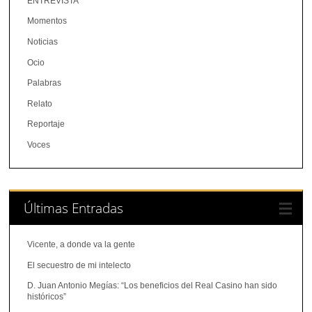
ENTREVISTA
Momentos
Noticias
Ocio
Palabras
Relato
Reportaje
Voces
Últimas Entradas
Vicente, a donde va la gente
El secuestro de mi intelecto
D. Juan Antonio Megías: “Los beneficios del Real Casino han sido
históricos”