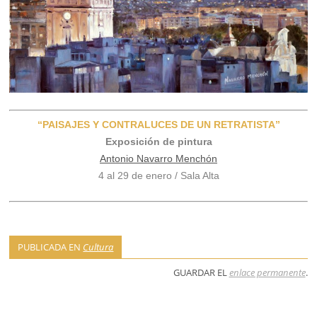
“PAISAJES Y CONTRALUCES DE UN RETRATISTA”
Exposición de pintura
Antonio Navarro Menchón
4 al 29 de enero / Sala Alta
PUBLICADA EN
Cultura
GUARDAR EL
enlace permanente
.
NAVEGACIÓN DE ENTRADAS