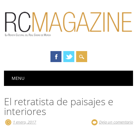
Menú principal
Saltar
MENU
al
contenido
El retratista de paisajes e
interiores
1 enero, 2017
Deja un comentario