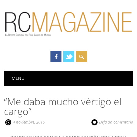
Menú principal
Saltar
MENU
al
contenido
“Me daba mucho vértigo el
cargo”
4 noviembre, 2016
Deja un comentario