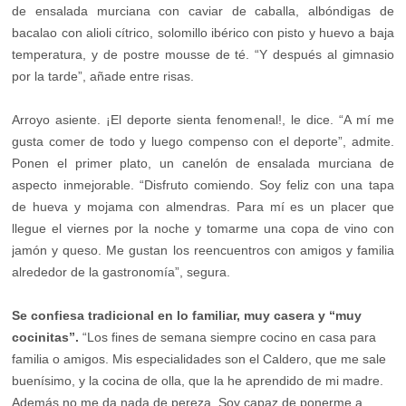
de ensalada murciana con caviar de caballa, albóndigas de
bacalao con alioli cítrico, solomillo ibérico con pisto y huevo a baja
temperatura, y de postre mousse de té. “Y después al gimnasio
por la tarde”, añade entre risas.
Arroyo asiente. ¡El deporte sienta fenomenal!, le dice. “A mí me
gusta comer de todo y luego compenso con el deporte”, admite.
Ponen el primer plato, un canelón de ensalada murciana de
aspecto inmejorable. “Disfruto comiendo. Soy feliz con una tapa
de hueva y mojama con almendras. Para mí es un placer que
llegue el viernes por la noche y tomarme una copa de vino con
jamón y queso. Me gustan los reencuentros con amigos y familia
alrededor de la gastronomía”, segura.
Se confiesa tradicional en lo familiar, muy casera y “muy
cocinitas”.
“Los fines de semana siempre cocino en casa para
familia o amigos. Mis especialidades son el Caldero, que me sale
buenísimo, y la cocina de olla, que la he aprendido de mi madre.
Además no me da nada de pereza. Soy capaz de ponerme a