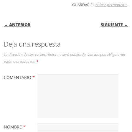
GUARDAR EL
enlace permanente
.
NAVEGACIÓN DE ENTRADAS
← ANTERIOR
SIGUIENTE →
Deja una respuesta
Tu dirección de correo electrónico no será publicada.
Los campos obligatorios
están marcados con
*
COMENTARIO
*
NOMBRE
*