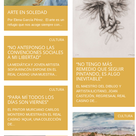
ARTE EN SOLEDAD
Por Elena García Pérez. El arte es un
refugio que nos acoge siempre con...
CULTURA
“NO ANTEPONGO LAS
CONVENCIONES SOCIALES
A MI LIBERTAD”
“NO TENGO MÁS
LA MEDIÁTICA Y JOVEN ARTISTA
REMEDIO QUE SEGUIR
SOFÍA RINCÓN EXPONE EN EL
PINTANDO, ES ALGO
REAL CASINO UNA MUESTRA...
INEVITABLE”
EL MAESTRO DEL DIBUJO Y
CULTURA
ARTISTA ILICITANO, JOAN
CASTEJÓN, REGRESA AL REAL
“PARA MÍ TODOS LOS
CASINO DE...
DÍAS SON VIERNES”
EL PINTOR MURCIANO CARLOS
MONTERO MUESTRA EN EL REAL
CULTURA
CASINO ‘AQUA’, UNA COLECCIÓN
DE...