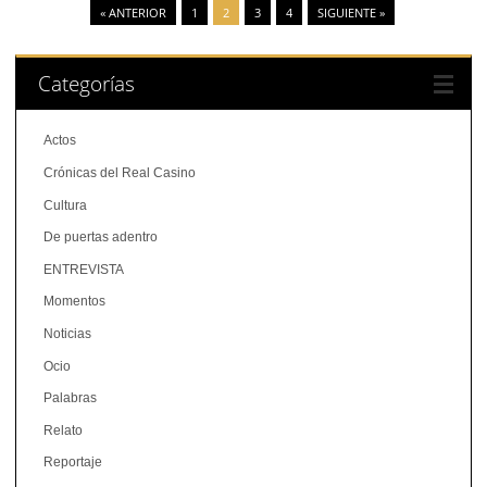
« ANTERIOR
1
2
3
4
SIGUIENTE »
Categorías
Actos
Crónicas del Real Casino
Cultura
De puertas adentro
ENTREVISTA
Momentos
Noticias
Ocio
Palabras
Relato
Reportaje