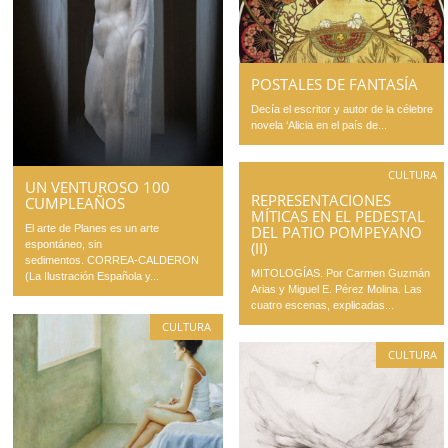
POSTALES DE FANTASÍA
Decía el escritor y autor de la célebre
novela ‘Alicia en el país de...
CULTURA
UN VENTUROSO 100
REPRESENTACIONES
CUMPLEAÑOS
MÍTICAS EN EL PEDESTAL
DEL PATIO POMPEYANO
El arte de Planes es un arte
(II)
espontáneo, sin
sedimentos. CORREA-CALDERON
MITOLOGÍAS. Por Carmen Guzmán
(La Ilustración Española y...
Arias y Miguel E. Pérez Molina. Las
cuatro escenas, explicadas...
CULTURA
CULTURA