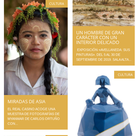
CULTURA
UN HOMBRE DE GRAN
CARÁCTER CON UN
INTERIOR DELICADO
EXPOSICIÓN «AVELLANEDA: SUS
PINTURAS». DEL 5 AL 30 DE
SEPTIEMBRE DE 2019. SALA ALTA...
CULTURA
MIRADAS DE ASIA
EL REAL CASINO ACOGE UNA
MUESTRA DE FOTOGRAFÍAS DE
MYANMAR DE CARLOS ORTUÑO
CON...