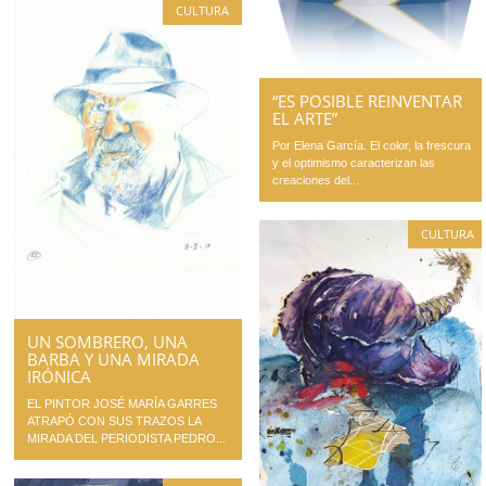
CULTURA
“ES POSIBLE REINVENTAR
EL ARTE”
Por Elena García. El color, la frescura
y el optimismo caracterizan las
creaciones del...
CULTURA
UN SOMBRERO, UNA
BARBA Y UNA MIRADA
IRÓNICA
EL PINTOR JOSÉ MARÍA GARRES
ATRAPÓ CON SUS TRAZOS LA
MIRADA DEL PERIODISTA PEDRO...