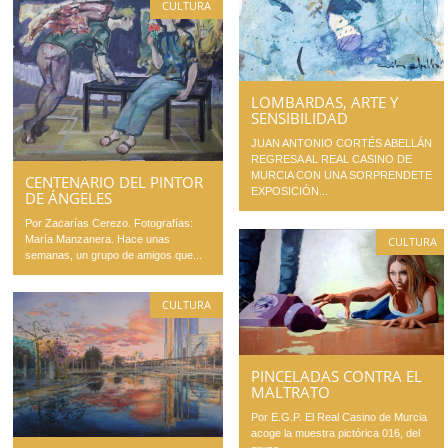
CULTURA
LOMBARDAS, ARTE Y
SENSIBILIDAD
JUAN ANTONIO CORTÉS ABELLÁN
REGRESA AL REAL CASINO DE
MURCIA CON UNA SORPRENDETE
CENTENARIO DEL PINTOR
EXPOSICIÓN...
DE ÁNGELES
Por Zacarías Cerezo. Fotografías:
María Manzanera. Hace unas
CULTURA
semanas, un grupo de amigos que...
CULTURA
PINCELADAS CONTRA EL
MALTRATO
Por E.G.P. El Real Casino de Murcia
acoge la muestra pictórica 016, del