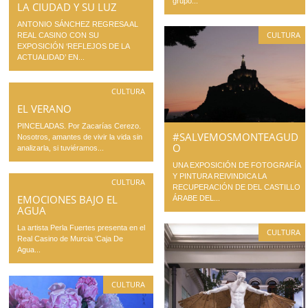
grupo...
LA CIUDAD Y SU LUZ
ANTONIO SÁNCHEZ REGRESA AL
CULTURA
REAL CASINO CON SU
EXPOSICIÓN ‘REFLEJOS DE LA
ACTUALIDAD’ EN...
CULTURA
EL VERANO
PINCELADAS. Por Zacarías Cerezo.
#SALVEMOSMONTEAGUD
Nosotros, amantes de vivir la vida sin
O
analizarla, si tuviéramos...
UNA EXPOSICIÓN DE FOTOGRAFÍA
Y PINTURA REIVINDICA LA
CULTURA
RECUPERACIÓN DE DEL CASTILLO
EMOCIONES BAJO EL
ÁRABE DEL...
AGUA
La artista Perla Fuertes presenta en el
CULTURA
Real Casino de Murcia ‘Caja De
Agua...
CULTURA