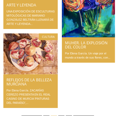
ARTE Y LEYENDA
UNA EXPOSICIÓN DE ESCULTURAS
MITOLÓGICAS DE MARIANO
GONZÁLEZ BELTRÁN LLENARÁ DE
ARTE Y LEYENDA...
CULTURA
MUHER. LA EXPLOSIÓN
DEL COLOR
Por Elena García. Un viaje por el
mundo a través de sus flores, con...
REFLEJOS DE LA BELLEZA
MURCIANA
Por Elena García. ZACARÍAS
CEREZO PRESENTA EN EL REAL
CASINO DE MURCIA ‘PINTURAS
DEL PARAÍSO’,...