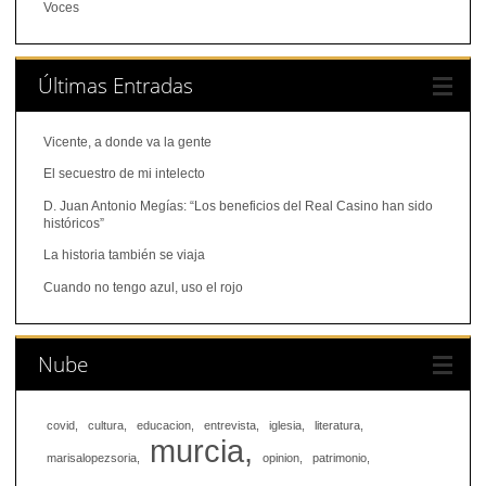
Voces
Últimas Entradas
Vicente, a donde va la gente
El secuestro de mi intelecto
D. Juan Antonio Megías: “Los beneficios del Real Casino han sido
históricos”
La historia también se viaja
Cuando no tengo azul, uso el rojo
Nube
covid
cultura
educacion
entrevista
iglesia
literatura
murcia
marisalopezsoria
opinion
patrimonio