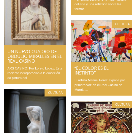
del arte y una reflexión sobre las
formas...
CULTURA
UN NUEVO CUADRO DE
OBDULIO MIRALLES EN EL
REAL CASINO
“EL COLOR ES EL
ARS CASINO. Por Loreto López. Esta
INSTINTO”
reciente incorporación a la colección
de pintura del...
El artista Manuel Pérez expone por
primera vez en el Real Casino de
Murcia....
CULTURA
CULTURA