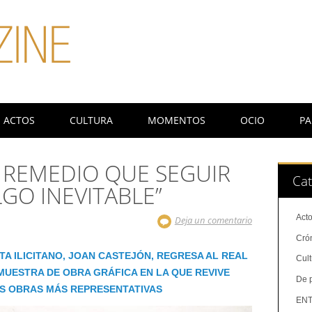
ACTOS
CULTURA
MOMENTOS
OCIO
PA
 REMEDIO QUE SEGUIR
Cat
LGO INEVITABLE”
Act
Deja un comentario
Cró
TA ILICITANO, JOAN CASTEJÓN, REGRESA AL REAL
Cul
MUESTRA DE OBRA GRÁFICA EN LA QUE REVIVE
De 
S OBRAS MÁS REPRESENTATIVAS
ENT