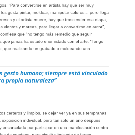
gos. “Para convertirse en artista hay que ser muy
 les gusta pintar, moldear, manipular colores… pero llega
reses y el artista muere; hay que trascender esa etapa,
os vientos y mareas, para llegar a convertirse en autor”,
o confiesa que “no tengo más remedio que seguir
ura que jamás ha estado enemistado con el arte. “Tengo
do, que realizando un grabado o moldeando una
es gesto humano; siempre está vinculado
ra propia naturaleza”
azos certeros y limpios, se dejar ver ya en sus tempranas
 exposición individual, pero tan solo un año después
y encarcelado por participar en una manifestación contra
años de condena, pero siguió dibujando de forma