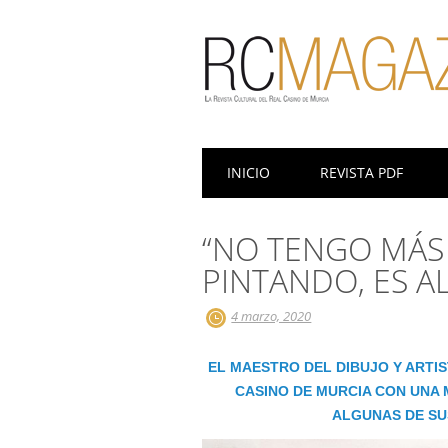
Menú principal
Saltar
INICIO
REVISTA PDF
al
contenido
“NO TENGO MÁS
PINTANDO, ES A
4 marzo, 2020
EL MAESTRO DEL DIBUJO Y ARTIS
CASINO DE MURCIA CON UNA 
ALGUNAS DE SU