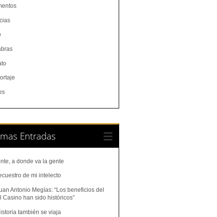
entos
cias
o
abras
ato
ortaje
es
imas Entradas
nte, a donde va la gente
ecuestro de mi intelecto
uan Antonio Megías: “Los beneficios del
 Casino han sido históricos”
istoria también se viaja