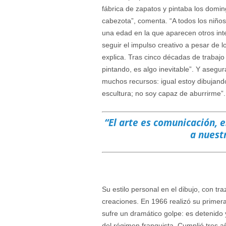
fábrica de zapatos y pintaba los domin
cabezota”, comenta. “A todos los niños
una edad en la que aparecen otros inte
seguir el impulso creativo a pesar de l
explica. Tras cinco décadas de trabaj
pintando, es algo inevitable”. Y aseg
muchos recursos: igual estoy dibujan
escultura; no soy capaz de aburrirme”.
“El arte es comunicación, 
a nuest
Su estilo personal en el dibujo, con tr
creaciones. En 1966 realizó su primera
sufre un dramático golpe: es detenido 
del régimen franquista. Cumplió tres 