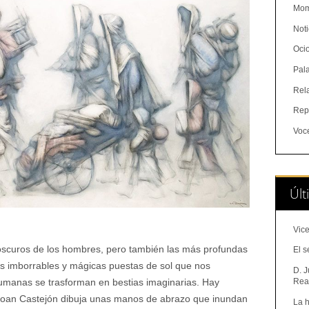
Mom
Noti
Oci
Pal
Rel
Rep
Voc
Últ
Vice
oscuros de los hombres, pero también las más profundas
El s
as imborrables y mágicas puestas de sol que nos
D. J
Real
umanas se trasforman en bestias imaginarias. Hay
 Joan Castejón dibuja unas manos de abrazo que inundan
La h