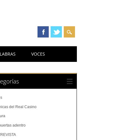
LABRAS
VOCES
egorías
os
nicas del Real Casino
tura
puertas adentro
REVISTA