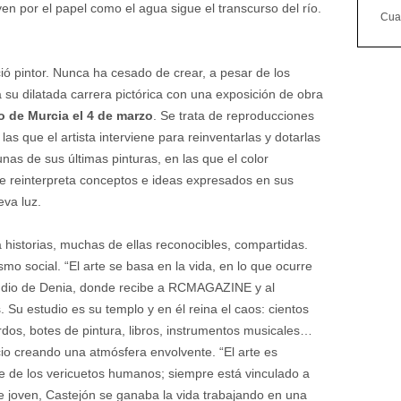
yen por el papel como el agua sigue el transcurso del río.
Cuan
ió pintor. Nunca ha cesado de crear, a pesar de los
 su dilatada carrera pictórica con una exposición de obra
 de Murcia el 4 de marzo
. Se trata de reproducciones
as que el artista interviene para reinventarlas y dotarlas
unas de sus últimas pinturas, en las que el color
ue reinterpreta conceptos e ideas expresados en sus
eva luz.
 historias, muchas de ellas reconocibles, compartidas.
mo social. “El arte se basa en la vida, en lo que ocurre
studio de Denia, donde recibe a RCMAGAZINE y al
 Su estudio es su templo y en él reina el caos: cientos
rdos, botes de pintura, libros, instrumentos musicales…
cio creando una atmósfera envolvente. “El arte es
 de los vericuetos humanos; siempre está vinculado a
De joven, Castejón se ganaba la vida trabajando en una