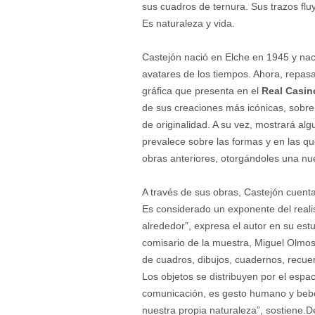
sus cuadros de ternura. Sus trazos flu
Es naturaleza y vida.
Castejón nació en Elche en 1945 y nac
avatares de los tiempos. Ahora, repasa
gráfica que presenta en el
Real Casino
de sus creaciones más icónicas, sobre l
de originalidad. A su vez, mostrará alg
prevalece sobre las formas y en las q
obras anteriores, otorgándoles una nu
A través de sus obras, Castejón cuenta
Es considerado un exponente del realis
alrededor”, expresa el autor en su e
comisario de la muestra, Miguel Olmos.
de cuadros, dibujos, cuadernos, recue
Los objetos se distribuyen por el espa
comunicación, es gesto humano y bebe
nuestra propia naturaleza”, sostiene.