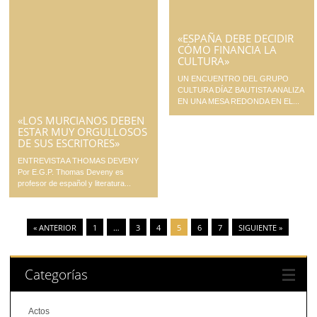
«ESPAÑA DEBE DECIDIR
CÓMO FINANCIA LA
CULTURA»
UN ENCUENTRO DEL GRUPO
CULTURA DÍAZ BAUTISTA ANALIZA
EN UNA MESA REDONDA EN EL...
«LOS MURCIANOS DEBEN
ESTAR MUY ORGULLOSOS
DE SUS ESCRITORES»
ENTREVISTA A THOMAS DEVENY
Por E.G.P. Thomas Deveny es
profesor de español y literatura...
« ANTERIOR
1
…
3
4
5
6
7
SIGUIENTE »
Categorías
Actos