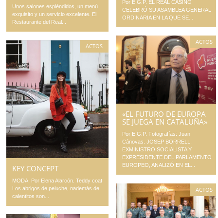
Por E.G.P. EL REAL CASINO
Unos salones espléndidos, un menú
CELEBRÓ SU ASAMBLEA GENERAL
exquisito y un servicio excelente. El
ORDINARIA EN LA QUE SE...
Restaurante del Real...
ACTOS
ACTOS
«EL FUTURO DE EUROPA
SE JUEGA EN CATALUÑA»
Por E.G.P. Fotografías: Juan
Cánovas. JOSEP BORRELL,
EXMINISTRO SOCIALISTA Y
EXPRESIDENTE DEL PARLAMENTO
EUROPEO, ANALIZÓ EN EL...
KEY CONCEPT
MODA. Por Elena Alarcón. Teddy coat
Los abrigos de peluche, nademás de
ACTOS
calentitos son...