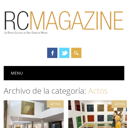
Menú principal
Saltar
MENU
al
contenido
Archivo de la categoría:
Actos
ACTOS
ACTOS