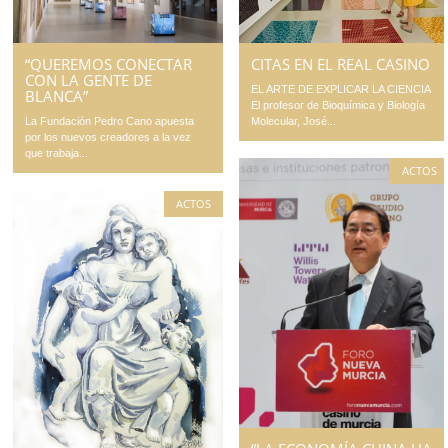
CITAS EN EL REAL CASINO
“QUEREMOS CONECTAR
CON LA GENTE DE
EL ARTE DE EXPLICAR LA CIENCIA
BLANCA”
El profesor de Bioquímica y Biología
Molecular, José...
La Fundación Pedro Cano apuesta
por los nuevos creadores a la vez
que trabaja...
ACTOS
ACTOS