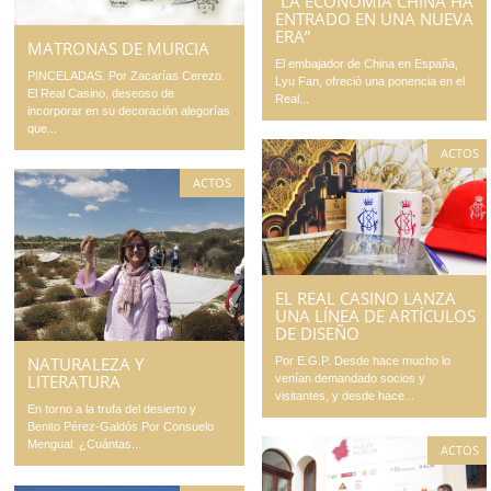
“LA ECONOMÍA CHINA HA
ENTRADO EN UNA NUEVA
ERA”
MATRONAS DE MURCIA
El embajador de China en España,
PINCELADAS. Por Zacarías Cerezo.
Lyu Fan, ofreció una ponencia en el
El Real Casino, deseoso de
Real...
incorporar en su decoración alegorías
que...
ACTOS
ACTOS
EL REAL CASINO LANZA
UNA LÍNEA DE ARTÍCULOS
DE DISEÑO
NATURALEZA Y
Por E.G.P. Desde hace mucho lo
LITERATURA
venían demandado socios y
visitantes, y desde hace...
En torno a la trufa del desierto y
Benito Pérez-Galdós Por Consuelo
Mengual. ¿Cuántas...
ACTOS