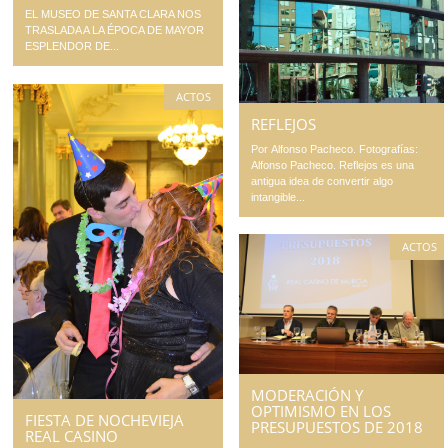
EL MUSEO DE SANTA CLARA NOS
TRASLADA A LA ÉPOCA DE MAYOR
ESPLENDOR DE...
ACTOS
REFLEJOS
Por Alfonso Pacheco. Fotografías:
Alfonso Pacheco. Reflejos es una
antigua idea de convertir algo
intangible...
ACTOS
MODERACIÓN Y
OPTIMISMO EN LOS
FIESTA DE NOCHEVIEJA
PRESUPUESTOS DE 2018
REAL CASINO