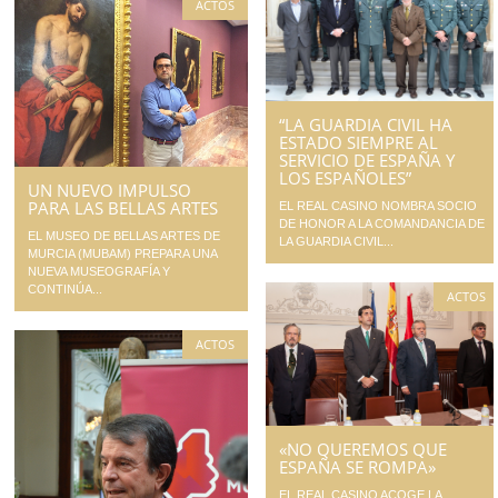
ACTOS
“LA GUARDIA CIVIL HA
ESTADO SIEMPRE AL
SERVICIO DE ESPAÑA Y
LOS ESPAÑOLES”
UN NUEVO IMPULSO
PARA LAS BELLAS ARTES
EL REAL CASINO NOMBRA SOCIO
DE HONOR A LA COMANDANCIA DE
EL MUSEO DE BELLAS ARTES DE
LA GUARDIA CIVIL...
MURCIA (MUBAM) PREPARA UNA
NUEVA MUSEOGRAFÍA Y
CONTINÚA...
ACTOS
ACTOS
«NO QUEREMOS QUE
ESPAÑA SE ROMPA»
EL REAL CASINO ACOGE LA