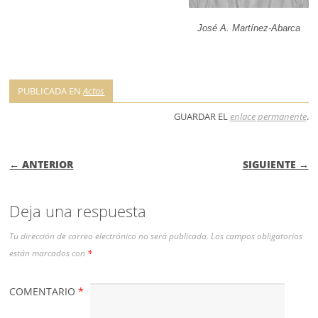
José A. Martínez-Abarca
PUBLICADA EN
Actos
GUARDAR EL
enlace permanente
.
NAVEGACIÓN DE ENTRADAS
← ANTERIOR
SIGUIENTE →
Deja una respuesta
Tu dirección de correo electrónico no será publicada.
Los campos obligatorios
están marcados con
*
COMENTARIO
*