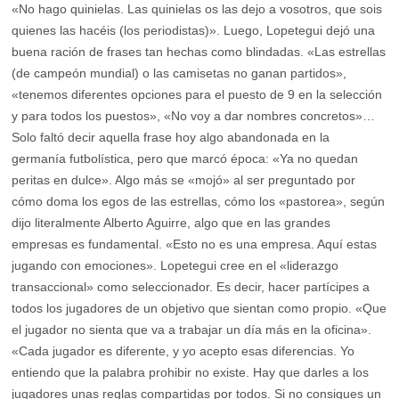
«No hago quinielas. Las quinielas os las dejo a vosotros, que sois
quienes las hacéis (los periodistas)». Luego, Lopetegui dejó una
buena ración de frases tan hechas como blindadas. «Las estrellas
(de campeón mundial) o las camisetas no ganan partidos»,
«tenemos diferentes opciones para el puesto de 9 en la selección
y para todos los puestos», «No voy a dar nombres concretos»…
Solo faltó decir aquella frase hoy algo abandonada en la
germanía futbolística, pero que marcó época: «Ya no quedan
peritas en dulce». Algo más se «mojó» al ser preguntado por
cómo doma los egos de las estrellas, cómo los «pastorea», según
dijo literalmente Alberto Aguirre, algo que en las grandes
empresas es fundamental. «Esto no es una empresa. Aquí estas
jugando con emociones». Lopetegui cree en el «liderazgo
transaccional» como seleccionador. Es decir, hacer partícipes a
todos los jugadores de un objetivo que sientan como propio. «Que
el jugador no sienta que va a trabajar un día más en la oficina».
«Cada jugador es diferente, y yo acepto esas diferencias. Yo
entiendo que la palabra prohibir no existe. Hay que darles a los
jugadores unas reglas compartidas por todos. Si no consigues un