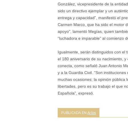
González, vicepresidente de la entidad
sido un directivo ejemplar y un autént
entrega y capacidad”, manifestó el pre
Carmen Marco, que ha sido el motor de
apoyo”, lamentó Megías, quien tambié
“luchadora e imparable” al comienzo d
Igualmente, serán distinguidos con el t
el 180 aniversario de su nacimiento, 
conecta, como señaló Juan Antonio Me
y a la Guardia Civil. “Son institucione
muchas ocasiones; la opinión pública lo
libertades, pero es su trabajo el que n
Española”, expresó.
PUBLICADA EN
Actos