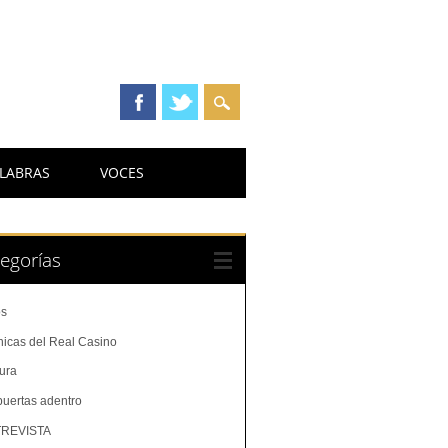
LABRAS
VOCES
egorías
os
nicas del Real Casino
tura
puertas adentro
REVISTA