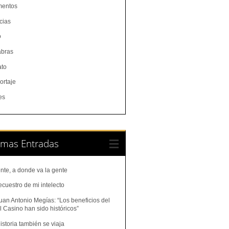
entos
cias
o
abras
ato
ortaje
es
imas Entradas
nte, a donde va la gente
ecuestro de mi intelecto
uan Antonio Megías: “Los beneficios del
 Casino han sido históricos”
istoria también se viaja