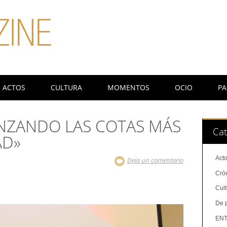
ACTOS
CULTURA
MOMENTOS
OCIO
PA
NZANDO LAS COTAS MÁS
Cat
AD»
Act
Deja un comentario
Cró
Cul
De 
ENT