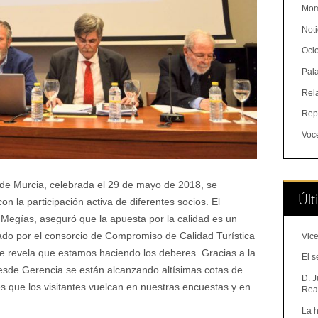
Mom
Noti
Oci
Pal
Rel
Rep
Voc
de Murcia, celebrada el 29 de mayo de 2018, se
Últ
con la participación activa de diferentes socios. El
 Megías, aseguró que la apuesta por la calidad es un
rado por el consorcio de Compromiso de Calidad Turística
Vice
me revela que estamos haciendo los deberes. Gracias a la
El s
 desde Gerencia se están alcanzando altísimas cotas de
D. J
nes que los visitantes vuelcan en nuestras encuestas y en
Real
La h