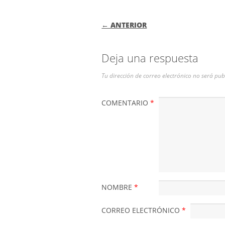
NAVEGACIÓN DE
← ANTERIOR
Deja una respuesta
Tu dirección de correo electrónico no será pub
COMENTARIO
*
NOMBRE
*
CORREO ELECTRÓNICO
*