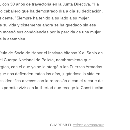
, con 30 años de trayectoria en la Junta Directiva. “Ha
ico caballero que ha demostrado día a día su dedicación,
sidente. “Siempre ha tenido a su lado a su mujer,
 su vida y tristemente ahora se ha quedado sin ese
n mostró sus condolencias por la pérdida de una mujer
e la asamblea.
ítulo de Socio de Honor el Instituto Alfonso X el Sabio en
y el Cuerpo Nacional de Policía, nombramiento que
gías, con el que ya se le otorgó a las Fuerzas Armadas
s que nos defienden todos los días, jugándose la vida en
s identifica a veces con la represión o con el recorte de
os permite vivir con la libertad que recoge la Constitución
GUARDAR EL
enlace permanente
.