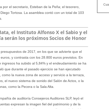
Cuan
or el secretario, Esteban de la Peña; el tesorero,
, Diego Tortosa. La asamblea contó con un total de 103
s.
ta, el Instituto Alfonso X el Sabio y el
ía serán los próximos Socios de Honor
os presupuestos de 2017, en los que se advierte que el
 euros, y contrasta con los 28.800 euros previstos. En
de ingresos ha subido al 5,84% y el endeudamiento se ha
ó que durante el pasado ejercicio se han ejecutado
s, como la nueva zona de acceso y servicio a la terraza,
les, el nuevo sistema de sonido del Salón de Actos, o la
onas, como la Pecera o la Sala Alta.
ompañía de auditoría Consejeros Auditores SLP, leyó el
uentas expresan la imagen fiel del patrimonio y de la