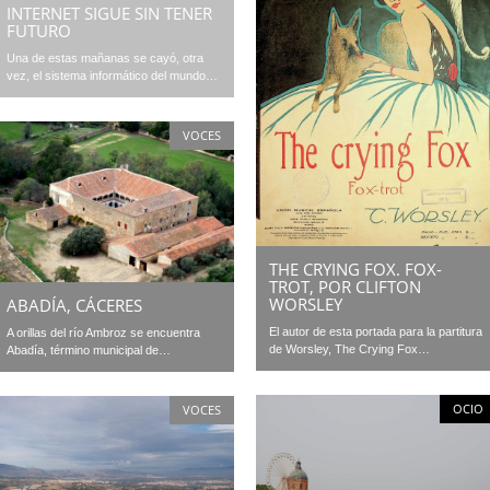
INTERNET SIGUE SIN TENER
FUTURO
Una de estas mañanas se cayó, otra
vez, el sistema informático del mundo…
VOCES
THE CRYING FOX. FOX-
TROT, POR CLIFTON
WORSLEY
ABADÍA, CÁCERES
El autor de esta portada para la partitura
A orillas del río Ambroz se encuentra
de Worsley, The Crying Fox…
Abadía, término municipal de…
OCIO
VOCES