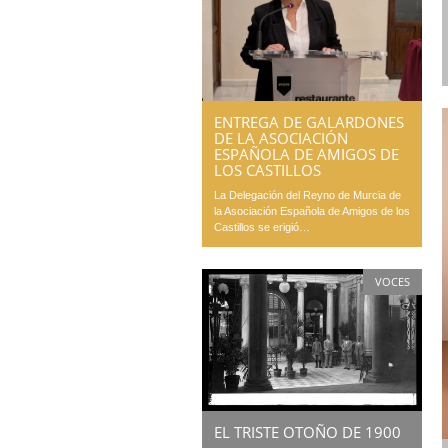
ENTREGA DE GALARDONES
DE LA ASOCIACIÓN
ESPAÑOLA DE AMIGOS DE
LOS CASTILLOS
La Delegación del Reyno de Murcia de
la Asociación Española de Amigos de los
Castillos se erigió…
VOCES
EL TRISTE OTOÑO DE 1900