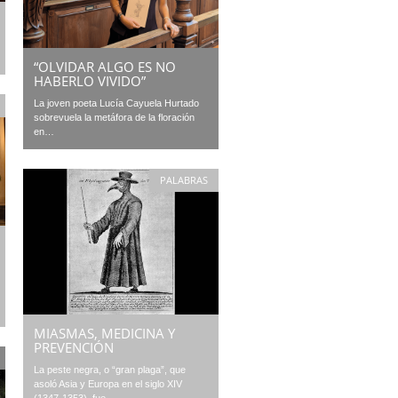
“OLVIDAR ALGO ES NO
HABERLO VIVIDO”
La joven poeta Lucía Cayuela Hurtado
sobrevuela la metáfora de la floración
en…
PALABRAS
MIASMAS, MEDICINA Y
PREVENCIÓN
La peste negra, o “gran plaga”, que
asoló Asia y Europa en el siglo XIV