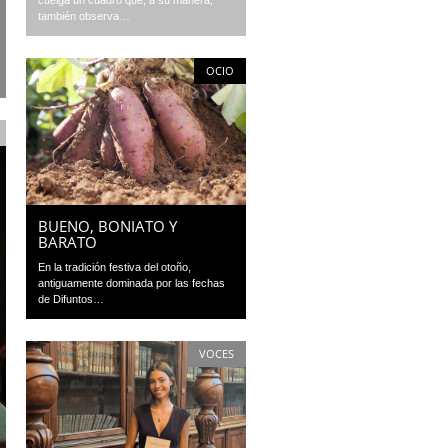
cuelga un cuadro que, a su manera,
también observa…
OCIO
BUENO, BONIATO Y
BARATO
En la tradición festiva del otoño,
antiguamente dominada por las fechas
de Difuntos…
VOCES