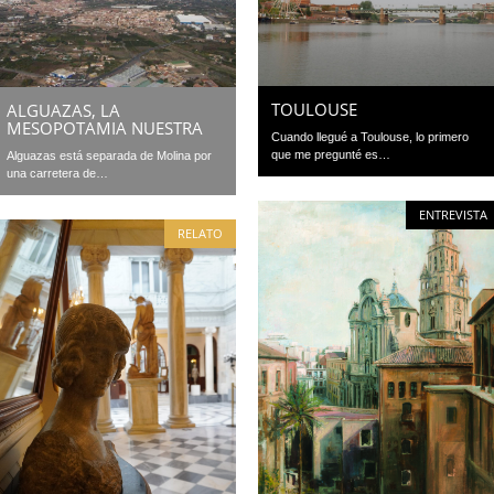
TOULOUSE
ALGUAZAS, LA
MESOPOTAMIA NUESTRA
Cuando llegué a Toulouse, lo primero
que me pregunté es…
Alguazas está separada de Molina por
una carretera de…
ENTREVISTA
RELATO