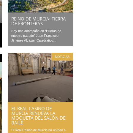
REINO DE MURCIA: TIERRA
DE FRONTERAS
Hoy nos acompaña en “Huellas de
nuestro pasado” Juan Francisco
Jiménez Alcázar, Catedrático…
NOTICIAS
EL REAL CASINO DE
MURCIA RENUEVA LA
MOQUETA DEL SALÓN DE
BAILE
El Real Casino de Murcia ha llevado a