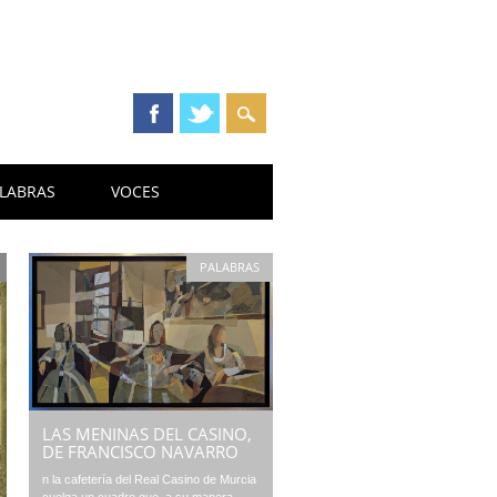
LABRAS
VOCES
PALABRAS
LAS MENINAS DEL CASINO,
DE FRANCISCO NAVARRO
n la cafetería del Real Casino de Murcia