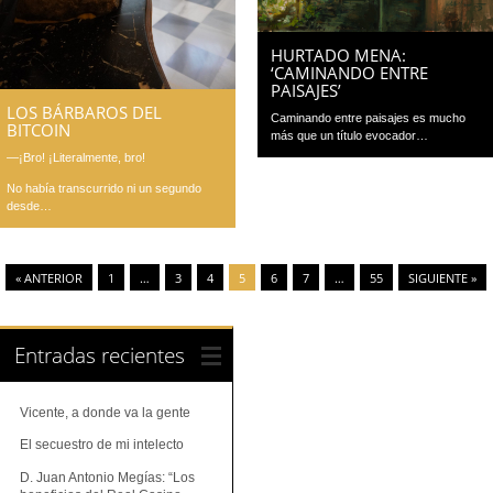
HURTADO MENA:
‘CAMINANDO ENTRE
PAISAJES’
LOS BÁRBAROS DEL
Caminando entre paisajes es mucho
BITCOIN
más que un título evocador…
—¡Bro! ¡Literalmente, bro!
No había transcurrido ni un segundo
desde…
« ANTERIOR
1
…
3
4
5
6
7
…
55
SIGUIENTE »
Entradas recientes
Vicente, a donde va la gente
El secuestro de mi intelecto
D. Juan Antonio Megías: “Los