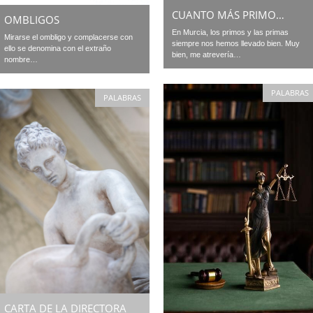
CUANTO MÁS PRIMO…
OMBLIGOS
En Murcia, los primos y las primas
Mirarse el ombligo y complacerse con
siempre nos hemos llevado bien. Muy
ello se denomina con el extraño
bien, me atrevería…
nombre…
PALABRAS
PALABRAS
CARTA DE LA DIRECTORA