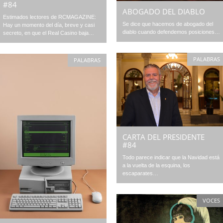
#84
ABOGADO DEL DIABLO
Estimados lectores de RCMAGAZINE:
Se dice que hacemos de abogado del
Hay un momento del día, breve y casi
diablo cuando defendemos posiciones…
secreto, en que el Real Casino baja…
PALABRAS
PALABRAS
CARTA DEL PRESIDENTE
#84
Todo parece indicar que la Navidad está
a la vuelta de la esquina, los
escaparates…
VOCES