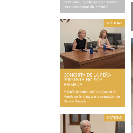
posteridad— que fui yo quien, llevado
por la desesperación, provocó…
NOTICIAS
CONCHITA DE LA PEÑA
PRESENTA NO SOY
BRISEIDA
El Salón de Actos del Real Casino de
Murcia se llenó para la presentación de
No soy Briseida…
NOTICIAS