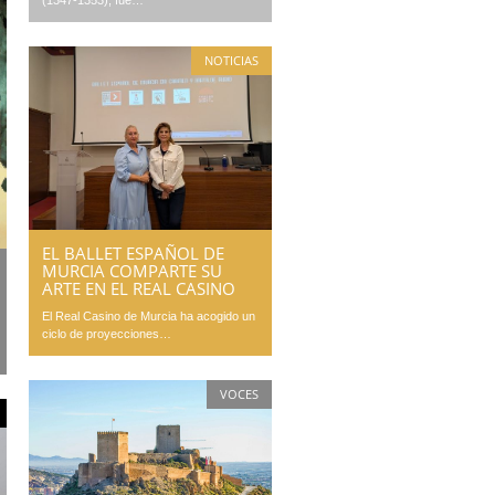
(1347-1353), fue…
NOTICIAS
EL BALLET ESPAÑOL DE
MURCIA COMPARTE SU
ARTE EN EL REAL CASINO
El Real Casino de Murcia ha acogido un
ciclo de proyecciones…
VOCES