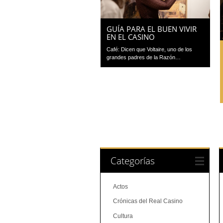
GUÍA PARA EL BUEN VIVIR
EN EL CASINO
Café: Dicen que Voltaire, uno de los
grandes padres de la Razón…
Categorías
Actos
Crónicas del Real Casino
Cultura