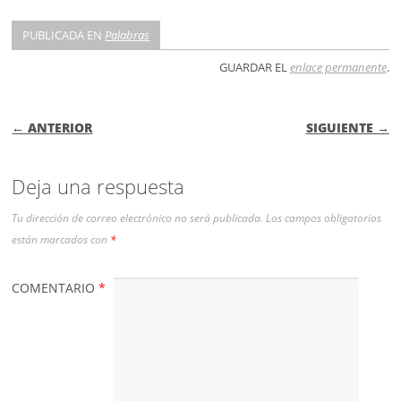
PUBLICADA EN
Palabras
GUARDAR EL
enlace permanente
.
NAVEGACIÓN DE ENTRADAS
← ANTERIOR
SIGUIENTE →
Deja una respuesta
Tu dirección de correo electrónico no será publicada.
Los campos obligatorios
están marcados con
*
COMENTARIO
*