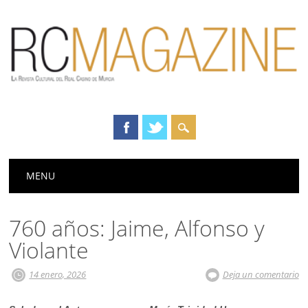
Menú principal
Saltar
MENU
al
contenido
760 años: Jaime, Alfonso y
Violante
14 enero, 2026
Deja un comentario