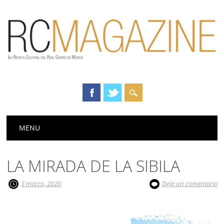
Menú principal
Saltar
MENU
al
contenido
LA MIRADA DE LA SIBILA
3 marzo, 2020
Deja un comentario