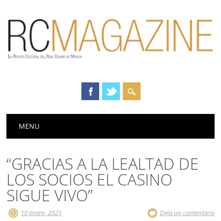
Menú principal
Saltar
MENU
al
contenido
“GRACIAS A LA LEALTAD DE
LOS SOCIOS EL CASINO
SIGUE VIVO”
10 enero, 2021
Deja un comentario