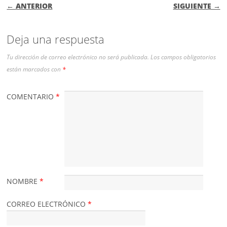
NAVEGACIÓN DE ENTRADAS
← ANTERIOR
SIGUIENTE →
Deja una respuesta
Tu dirección de correo electrónico no será publicada.
Los campos obligatorios
están marcados con
*
COMENTARIO
*
NOMBRE
*
CORREO ELECTRÓNICO
*