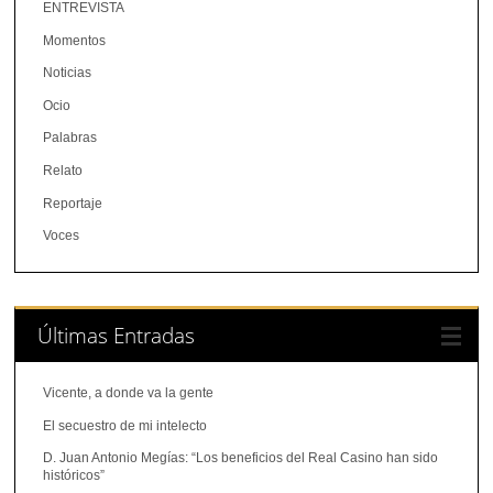
ENTREVISTA
Momentos
Noticias
Ocio
Palabras
Relato
Reportaje
Voces
Últimas Entradas
Vicente, a donde va la gente
El secuestro de mi intelecto
D. Juan Antonio Megías: “Los beneficios del Real Casino han sido
históricos”