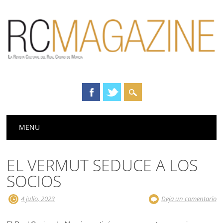
Menú principal
Saltar
MENU
al
contenido
EL VERMUT SEDUCE A LOS
SOCIOS
4 julio, 2023
Deja un comentario