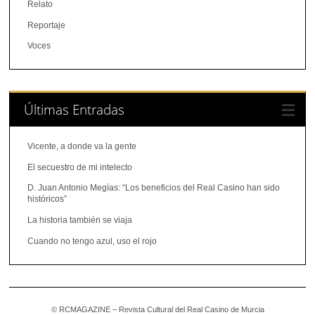
Relato
Reportaje
Voces
Últimas Entradas
Vicente, a donde va la gente
El secuestro de mi intelecto
D. Juan Antonio Megías: “Los beneficios del Real Casino han sido
históricos”
La historia también se viaja
Cuando no tengo azul, uso el rojo
© RCMAGAZINE – Revista Cultural del Real Casino de Murcia