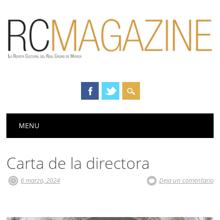
Menú principal
Saltar
MENU
al
contenido
Carta de la directora
6 marzo, 2024
Deja un comentario