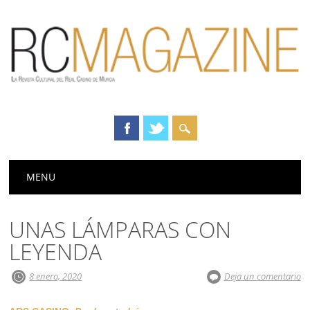
Menú principal
Saltar
MENU
al
contenido
UNAS LÁMPARAS CON
LEYENDA
8 enero, 2020
Deja un comentario