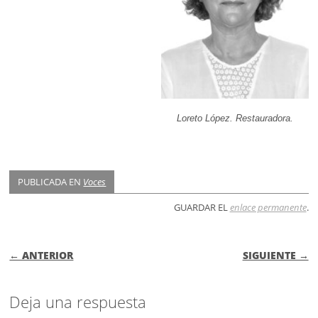
Loreto López. Restauradora.
PUBLICADA EN
Voces
GUARDAR EL
enlace permanente
.
NAVEGACIÓN DE ENTRADAS
← ANTERIOR
SIGUIENTE →
Deja una respuesta