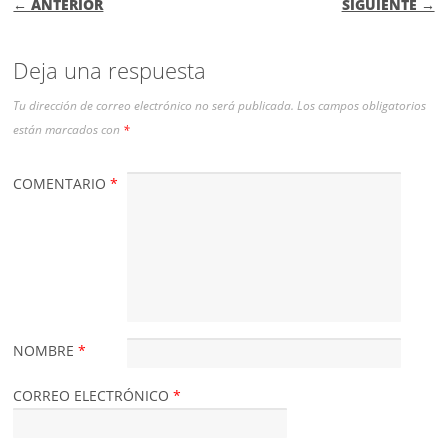
← ANTERIOR
SIGUIENTE →
Deja una respuesta
Tu dirección de correo electrónico no será publicada.
Los campos obligatorios
están marcados con
*
COMENTARIO
*
NOMBRE
*
CORREO ELECTRÓNICO
*