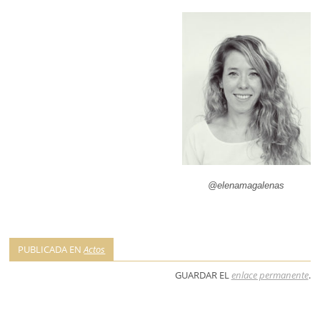
@elenamagalenas
PUBLICADA EN
Actos
GUARDAR EL
enlace permanente
.
NAVEGACIÓN DE ENTRADAS