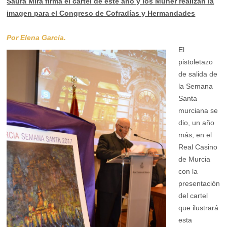
Saura Mira firma el cartel de este año y los Muher realizan la
imagen para el Congreso de Cofradías y Hermandades
Por Elena García.
El
pistoletazo
de salida de
la Semana
Santa
murciana se
dio, un año
más, en el
Real Casino
de Murcia
con la
presentación
del cartel
que ilustrará
esta