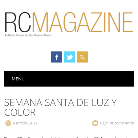
Menú principal
Saltar
MENU
al
contenido
SEMANA SANTA DE LUZ Y
COLOR
8 marzo, 2017
Deja un comentario