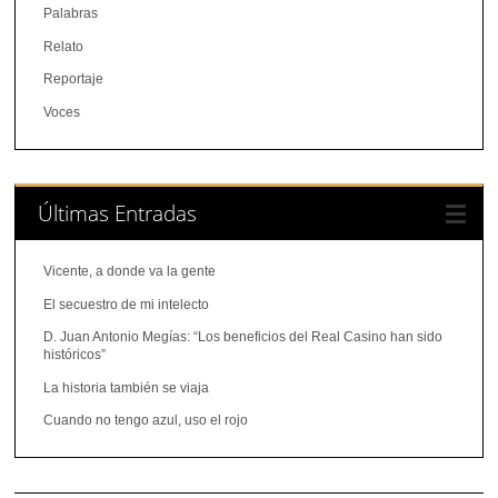
Palabras
Relato
Reportaje
Voces
Últimas Entradas
Vicente, a donde va la gente
El secuestro de mi intelecto
D. Juan Antonio Megías: “Los beneficios del Real Casino han sido
históricos”
La historia también se viaja
Cuando no tengo azul, uso el rojo