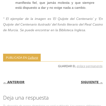
manifiesta fiel, que jamás molesta y que siempre
está dispuesto a dar y no exige nada a cambio.
* El ejemplar de la imagen es ‘El Quijote del Centenario’ y ‘En
Quijote del Centenario ilustrado’ del fondo literario del Real Casino
de Murcia. Se puede encontrar en la Biblioteca Inglesa.
PUBLICADA EN
Cultura
GUARDAR EL
enlace permanente
.
NAVEGACIÓN DE ENTRADAS
← ANTERIOR
SIGUIENTE →
Deja una respuesta
Tu dirección de correo electrónico no será publicada.
Los campos obligatorios