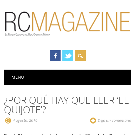
Menú principal
Saltar
MENU
al
contenido
¿POR QUÉ HAY QUE LEER ‘EL
QUIJOTE’?
4 agosto, 2016
Deja un comentario