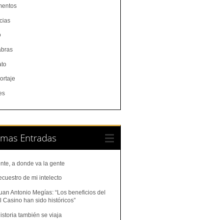
entos
cias
o
abras
ato
ortaje
es
imas Entradas
nte, a donde va la gente
ecuestro de mi intelecto
uan Antonio Megías: “Los beneficios del
 Casino han sido históricos”
istoria también se viaja