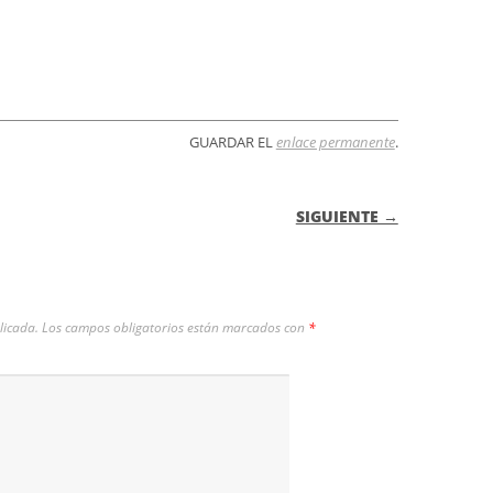
GUARDAR EL
enlace permanente
.
 ENTRADAS
SIGUIENTE →
licada.
Los campos obligatorios están marcados con
*