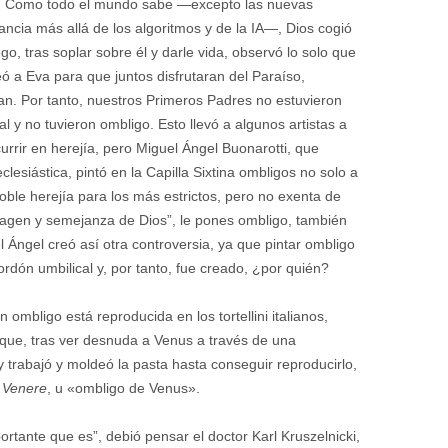
ra. Como todo el mundo sabe —excepto las nuevas
ncia más allá de los algoritmos y de la IA—, Dios cogió
o, tras soplar sobre él y darle vida, observó lo solo que
eó a Eva para que juntos disfrutaran del Paraíso,
an. Por tanto, nuestros Primeros Padres no estuvieron
al y no tuvieron ombligo. Esto llevó a algunos artistas a
currir en herejía, pero Miguel Ángel Buonarotti, que
clesiástica, pintó en la Capilla Sixtina ombligos no solo a
ble herejía para los más estrictos, pero no exenta de
imagen y semejanza de Dios”, le pones ombligo, también
 Ángel creó así otra controversia, ya que pintar ombligo
rdón umbilical y, por tanto, fue creado, ¿por quién?
 ombligo está reproducida en los tortellini italianos,
que, tras ver desnuda a Venus a través de una
 trabajó y moldeó la pasta hasta conseguir reproducirlo,
i Venere
, u «ombligo de Venus».
ortante que es”, debió pensar el doctor Karl Kruszelnicki,