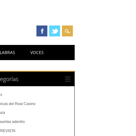
LABRAS
VOCES
egorías
os
nicas del Real Casino
tura
puertas adentro
REVISTA