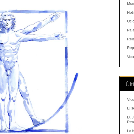
Mom
Noti
Oci
Pal
Rel
Rep
Voc
Últ
Vice
El s
D. J
Real
La h