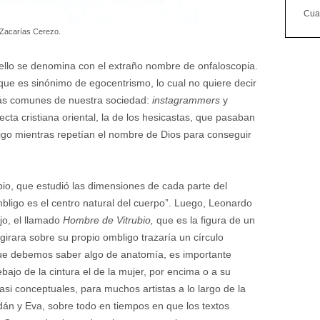
Cuan
 Zacarías Cerezo.
ello se denomina con el extraño nombre de onfaloscopia.
ue es sinónimo de egocentrismo, lo cual no quiere decir
ás comunes de nuestra sociedad:
instagrammers
y
a cristiana oriental, la de los hesicastas, que pasaban
ligo mientras repetían el nombre de Dios para conseguir
bio, que estudió las dimensiones de cada parte del
ombligo es el centro natural del cuerpo”. Luego, Leonardo
ujo, el llamado
Hombre de Vitrubio,
que es la figura de un
girara sobre su propio ombligo trazaría un círculo
 que debemos saber algo de anatomía, es importante
bajo de la cintura el de la mujer, por encima o a su
asi conceptuales, para muchos artistas a lo largo de la
Adán y Eva, sobre todo en tiempos en que los textos