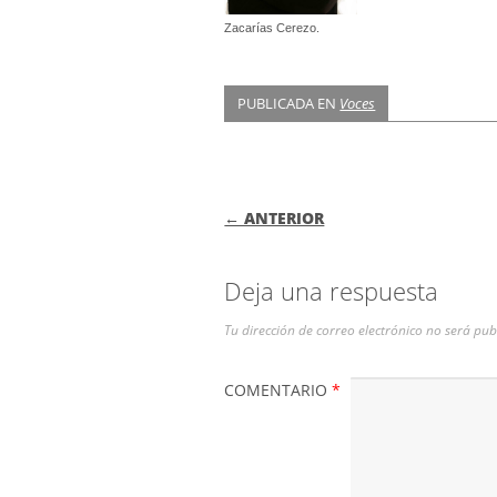
Zacarías Cerezo.
PUBLICADA EN
Voces
NAVEGACIÓN DE
← ANTERIOR
Deja una respuesta
Tu dirección de correo electrónico no será pub
COMENTARIO
*