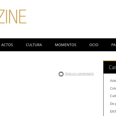
ACTOS
CULTURA
MOMENTOS
OCIO
PA
Cat
Deja un comentario
Act
Cró
Cul
De 
ENT