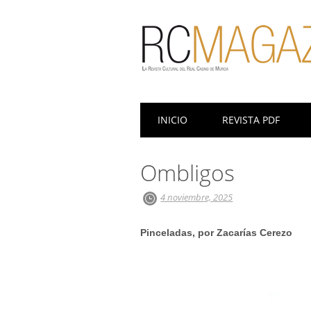
Menú principal
Saltar
INICIO
REVISTA PDF
al
contenido
Ombligos
4 noviembre, 2025
Pinceladas, por Zacarías Cerezo