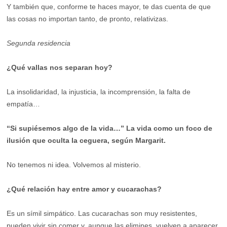
Y también que, conforme te haces mayor, te das cuenta de que
las cosas no importan tanto, de pronto, relativizas.
Segunda residencia
¿Qué vallas nos separan hoy?
La insolidaridad, la injusticia, la incomprensión, la falta de
empatía…
“Si supiésemos algo de la vida…” La vida como un foco de
ilusión que oculta la ceguera, según Margarit.
No tenemos ni idea. Volvemos al misterio.
¿Qué relación hay entre amor y cucarachas?
Es un símil simpático. Las cucarachas son muy resistentes,
pueden vivir sin comer y, aunque las elimines, vuelven a aparecer.