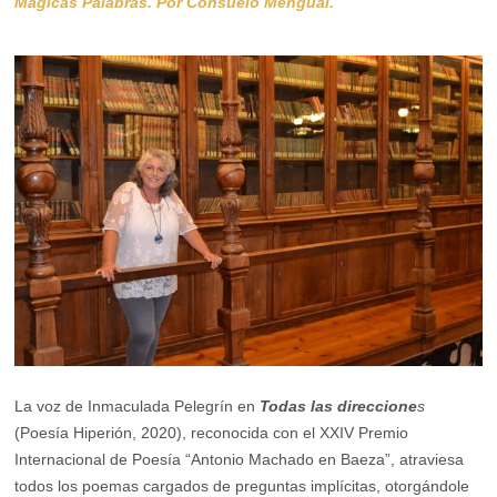
Mágicas Palabras. Por Consuelo Mengual.
La voz de Inmaculada Pelegrín en
Todas las direccione
s
(Poesía Hiperión, 2020), reconocida con el XXIV Premio
Internacional de Poesía “Antonio Machado en Baeza”, atraviesa
todos los poemas cargados de preguntas implícitas, otorgándole