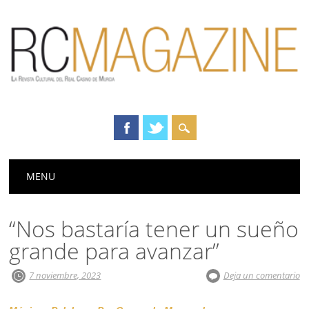
Menú principal
Saltar
MENU
al
contenido
“Nos bastaría tener un sueño
grande para avanzar”
7 noviembre, 2023
Deja un comentario