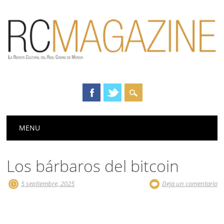
Menú principal
Saltar
MENU
al
contenido
Los bárbaros del bitcoin
5 septiembre, 2025
Deja un comentario