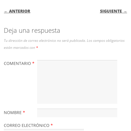
NAVEGACIÓN DE ENTRADAS
← ANTERIOR
SIGUIENTE →
Deja una respuesta
Tu dirección de correo electrónico no será publicada.
Los campos obligatorios
están marcados con
*
COMENTARIO
*
NOMBRE
*
CORREO ELECTRÓNICO
*