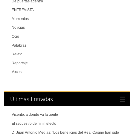
De puertas adentro
ENTREVISTA
Momentos
Noticias
Ocio
Palabras
Relato
Reportaje
Voces
Últimas Entradas
Vicente, a donde va la gente
El secuestro de mi intelecto
D. Juan Antonio Megías: “Los beneficios del Real Casino han sido