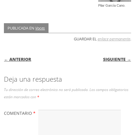
Pilar García Cano.
PUBLICADA EN
Voces
GUARDAR EL
enlace permanente
.
NAVEGACIÓN DE ENTRADAS
← ANTERIOR
SIGUIENTE →
Deja una respuesta
Tu dirección de correo electrónico no será publicada.
Los campos obligatorios
están marcados con
*
COMENTARIO
*