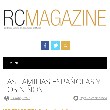
Menú principal
Saltar
MENU
al
contenido
LAS FAMILIAS ESPAÑOLAS Y
LOS NIÑOS
23 junio, 2021
Deja un comentario