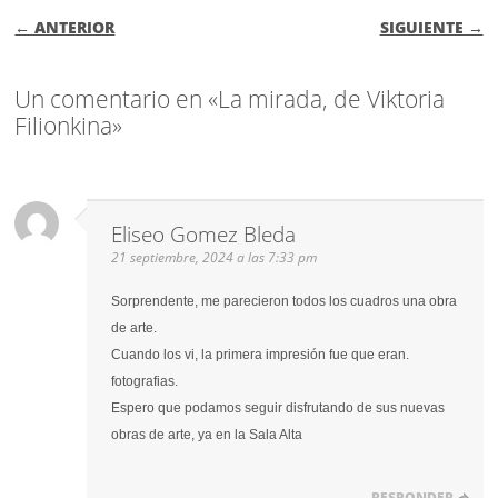
NAVEGACIÓN DE ENTRADAS
← ANTERIOR
SIGUIENTE →
Un comentario en «La mirada, de Viktoria
Filionkina»
Eliseo Gomez Bleda
21 septiembre, 2024 a las 7:33 pm
Sorprendente, me parecieron todos los cuadros una obra
de arte.
Cuando los vi, la primera impresión fue que eran.
fotografias.
Espero que podamos seguir disfrutando de sus nuevas
obras de arte, ya en la Sala Alta
RESPONDER