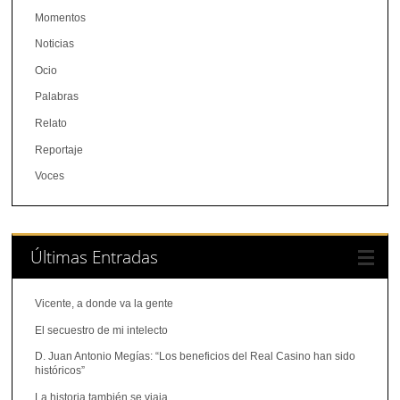
Momentos
Noticias
Ocio
Palabras
Relato
Reportaje
Voces
Últimas Entradas
Vicente, a donde va la gente
El secuestro de mi intelecto
D. Juan Antonio Megías: “Los beneficios del Real Casino han sido
históricos”
La historia también se viaja