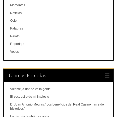
Momentos
Noticias
Ocio
Palabras
Relato
Reportaje
Voces
Últimas Entradas
Vicente, a donde va la gente
El secuestro de mi intelecto
D. Juan Antonio Megías: “Los beneficios del Real Casino han sido
históricos”
La historia también se viaja