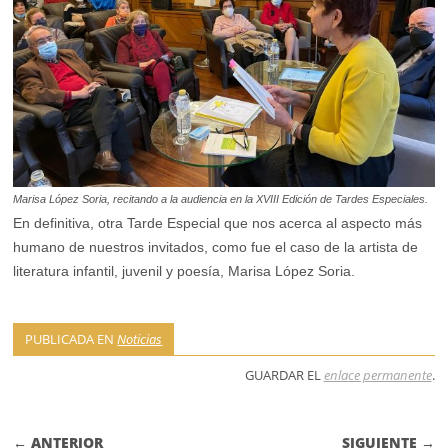
Marisa López Soria, recitando a la audiencia en la XVIII Edición de Tardes Especiales.
En definitiva, otra Tarde Especial que nos acerca al aspecto más
humano de nuestros invitados, como fue el caso de la artista de
literatura infantil, juvenil y poesía, Marisa López Soria.
PUBLICADA EN
Noticias
GUARDAR EL
enlace permanente
.
NAVEGACIÓN DE ENTRADAS
← ANTERIOR
SIGUIENTE →