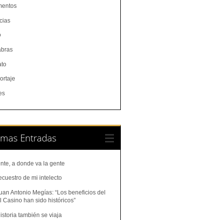
entos
cias
o
abras
ato
ortaje
es
imas Entradas
nte, a donde va la gente
ecuestro de mi intelecto
uan Antonio Megías: “Los beneficios del
 Casino han sido históricos”
istoria también se viaja