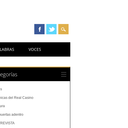
LABRAS
VOCES
egorías
os
nicas del Real Casino
tura
puertas adentro
REVISTA