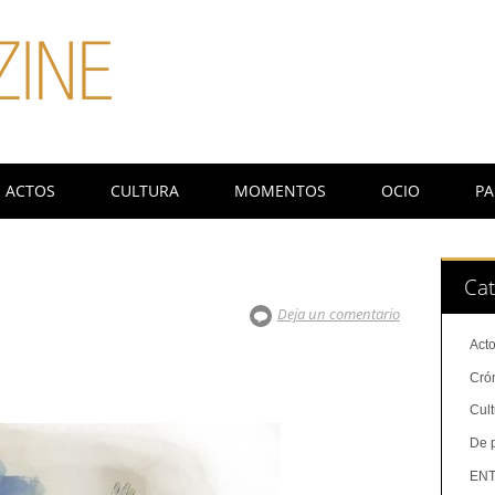
ACTOS
CULTURA
MOMENTOS
OCIO
PA
Cat
Deja un comentario
Act
Cró
Cul
De 
ENT