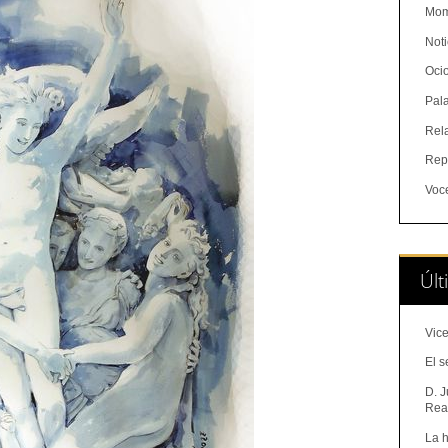
Mom
Noti
Oci
Pal
Rel
Rep
Voc
Últ
Vice
El s
D. J
Real
La h