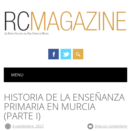
Menú principal
Saltar
MENU
al
contenido
HISTORIA DE LA ENSEÑANZA
PRIMARIA EN MURCIA
(PARTE I)
6 septiembre, 2023
Deja un comentario