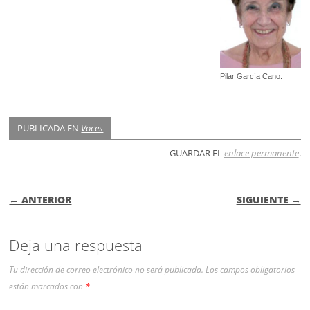
Pilar García Cano.
PUBLICADA EN
Voces
GUARDAR EL
enlace permanente
.
NAVEGACIÓN DE ENTRADAS
← ANTERIOR
SIGUIENTE →
Deja una respuesta
Tu dirección de correo electrónico no será publicada.
Los campos obligatorios
están marcados con
*