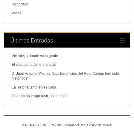
Reportaje
Voces
Últimas Entradas
Vicente, a donde va la gente
El secuestro de mi intelecto
D. Juan Antonio Megías: “Los beneficios del Real Casino han sido
históricos”
La historia también se viaja
Cuando no tengo azul, uso el rojo
© RCMAGAZINE – Revista Cultural del Real Casino de Murcia