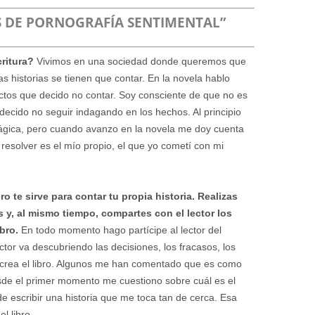
 DE PORNOGRAFÍA SENTIMENTAL”
ritura?
Vivimos en una sociedad donde queremos que
s historias se tienen que contar. En la novela hablo
ctos que decido no contar. Soy consciente de que no es
 decido no seguir indagando en los hechos. Al principio
rágica, pero cuando avanzo en la novela me doy cuenta
resolver es el mío propio, el que yo cometí con mi
o te sirve para contar tu propia historia. Realizas
 y, al mismo tiempo, compartes con el lector los
ibro.
En todo momento hago partícipe al lector del
ctor va descubriendo las decisiones, los fracasos, los
as crea el libro. Algunos me han comentado que es como
sde el primer momento me cuestiono sobre cuál es el
e escribir una historia que me toca tan de cerca. Esa
l libro.