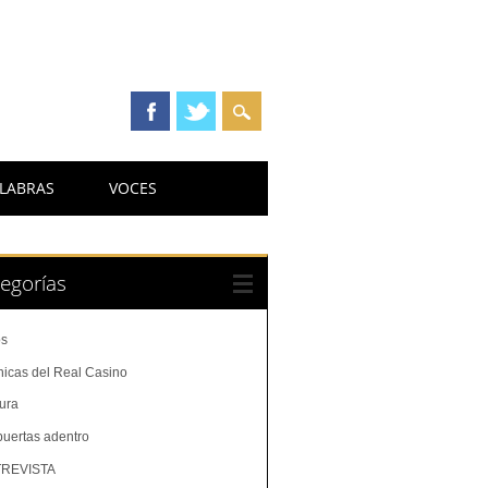
LABRAS
VOCES
egorías
os
nicas del Real Casino
tura
puertas adentro
REVISTA