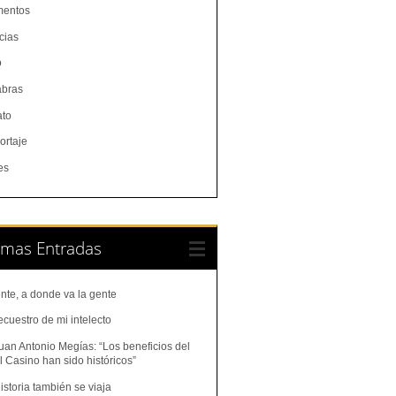
entos
cias
o
abras
ato
ortaje
es
imas Entradas
nte, a donde va la gente
ecuestro de mi intelecto
uan Antonio Megías: “Los beneficios del
 Casino han sido históricos”
istoria también se viaja