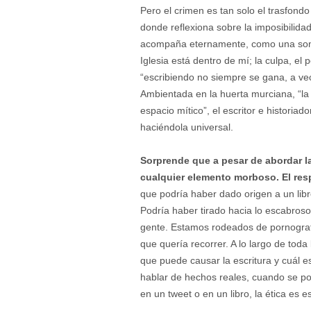
Pero el crimen es tan solo el trasfond
donde reflexiona sobre la imposibilida
acompaña eternamente, como una sombr
Iglesia está dentro de mí; la culpa, el p
“escribiendo no siempre se gana, a ve
Ambientada en la huerta murciana, “la
espacio mítico”, el escritor e historiado
haciéndola universal.
Sorprende que a pesar de abordar la
cualquier elemento morboso. El res
que podría haber dado origen a un lib
Podría haber tirado hacia lo escabroso
gente. Estamos rodeados de pornograf
que quería recorrer. A lo largo de toda
que puede causar la escritura y cuál e
hablar de hechos reales, cuando se po
en un tweet o en un libro, la ética es e