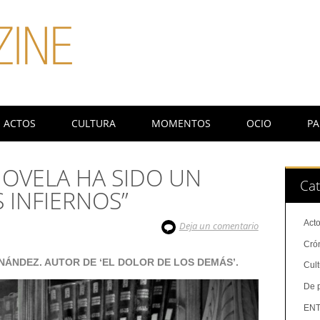
ACTOS
CULTURA
MOMENTOS
OCIO
PA
 NOVELA HA SIDO UN
Cat
 INFIERNOS”
Act
Deja un comentario
Cró
NÁNDEZ. AUTOR DE ‘EL DOLOR DE LOS DEMÁS’.
Cul
De 
ENT