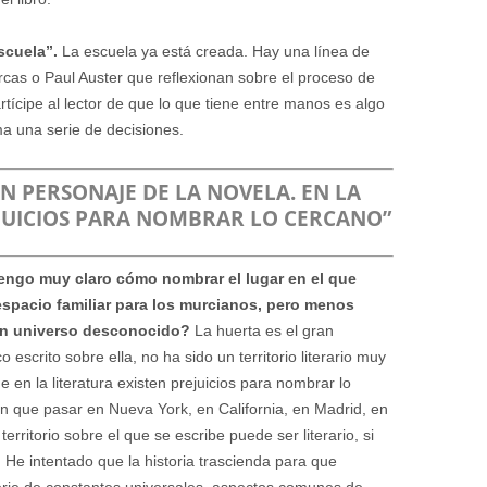
scuela”.
La escuela ya está creada. Hay una línea de
rcas o Paul Auster que reflexionan sobre el proceso de
rtícipe al lector de que lo que tiene entre manos es algo
ma una serie de decisiones.
N PERSONAJE DE LA NOVELA. EN LA
EJUICIOS PARA NOMBRAR LO CERCANO”
tengo muy claro cómo nombrar el lugar en el que
espacio familiar para los murcianos, pero menos
un universo desconocido?
La huerta es el gran
escrito sobre ella, no ha sido un territorio literario muy
e en la literatura existen prejuicios para nombrar lo
en que pasar en Nueva York, en California, en Madrid, en
ritorio sobre el que se escribe puede ser literario, si
. He intentado que la historia trascienda para que
serie de constantes universales, aspectos comunes de