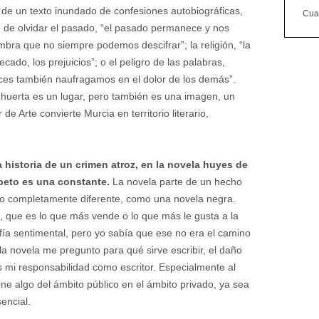
o de un texto inundado de confesiones autobiográficas,
Cuan
d de olvidar el pasado, “el pasado permanece y nos
a que no siempre podemos descifrar”; la religión, “la
ecado, los prejuicios”; o el peligro de las palabras,
ces también naufragamos en el dolor de los demás”.
 huerta es un lugar, pero también es una imagen, un
r de Arte convierte Murcia en territorio literario,
 historia de un crimen atroz, en la novela huyes de
peto es una constante.
La novela parte de un hecho
ro completamente diferente, como una novela negra.
, que es lo que más vende o lo que más le gusta a la
ía sentimental, pero yo sabía que ese no era el camino
 la novela me pregunto para qué sirve escribir, el daño
s mi responsabilidad como escritor. Especialmente al
ne algo del ámbito público en el ámbito privado, ya sea
sencial.