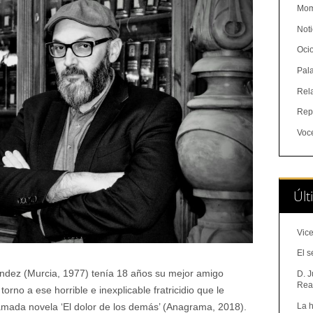
Mom
Noti
Oci
Pal
Rel
Rep
Voc
Últ
Vice
El s
andez (Murcia, 1977) tenía 18 años su mejor amigo
D. J
Real
orno a ese horrible e inexplicable fratricidio que le
La h
lamada novela ‘El dolor de los demás’ (Anagrama, 2018).