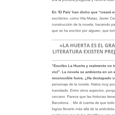
En ‘El País’ han dicho que “creará e
escritores, como Vila-Matas, Javier Ce
construcción de la novela, haciendo pa
que se ha escritor por alguien, que to
«LA HUERTA ES EL GRA
LITERATURA EXISTEN PR
“Escribo La Huerta y realmente no 
viví”. La novela se ambienta en un 
reconocible fuera. ¿Ha destapado 
personaje de la novela. Había muy poco 
transitado. Entre otros aspectos, porqu
cercano. Parece que las historias tien
Barcelona… Me di cuenta de que todo ter
logras llevarlo más allá de la anécdota
cualquiera que la lea identifique una 