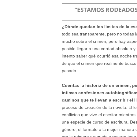
“ESTAMOS RODEADOS
¿Dónde quedan los límites de la esc
todo sea transparente, pero no todas la
mucho sobre el crimen, pero hay aspe
posible llegar a una verdad absoluta y
intento saber qué ocurrió esa noche t
de que el crimen que realmente busco 
pasado.
Cuentas la historia de un crimen, per
íntimas confesiones autobiográficas
caminos que te llevan a escribir el l
proceso de creación de la novela. El le
conflictos que vive el escritor mientr
una especie de curso de escritura. De
género, el formato o la mejor manera d
era la primera pregunta y recorre todo e