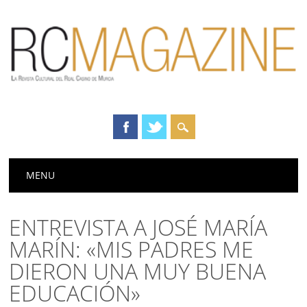
Menú principal
Saltar
MENU
al
contenido
ENTREVISTA A JOSÉ MARÍA
MARÍN: «MIS PADRES ME
DIERON UNA MUY BUENA
EDUCACIÓN»