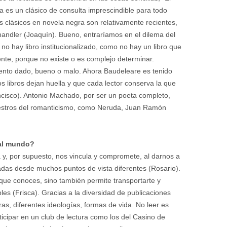
 ya es un clásico de consulta imprescindible para todo
os clásicos en novela negra son relativamente recientes,
dler (Joaquín). Bueno, entraríamos en el dilema del
; no hay libro institucionalizado, como no hay un libro que
amente, porque no existe o es complejo determinar.
ento dado, bueno o malo. Ahora Baudeleare es tenido
 libros dejan huella y que cada lector conserva la que
cisco). Antonio Machado, por ser un poeta completo,
aestros del romanticismo, como Neruda, Juan Ramón
 al mundo?
y, por supuesto, nos vincula y compromete, al darnos a
das desde muchos puntos de vista diferentes (Rosario).
 que conoces, sino también permite transportarte y
es (Frisca). Gracias a la diversidad de publicaciones
s, diferentes ideologías, formas de vida. No leer es
icipar en un club de lectura como los del Casino de