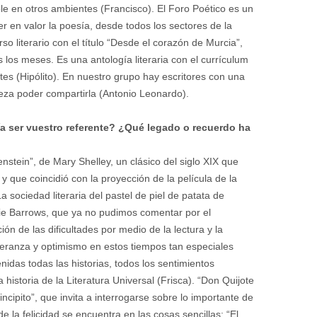
le en otros ambientes (Francisco). El Foro Poético es un
er en valor la poesía, desde todos los sectores de la
so literario con el título “Desde el corazón de Murcia”,
los meses. Es una antología literaria con el currículum
tes (Hipólito). En nuestro grupo hay escritores con una
queza poder compartirla (Antonio Leonardo).
ía ser vuestro referente? ¿Qué legado o recuerdo ha
stein”, de Mary Shelley, un clásico del siglo XIX que
y que coincidió con la proyección de la película de la
 sociedad literaria del pastel de piel de patata de
ie Barrows, que ya no pudimos comentar por el
ón de las dificultades por medio de la lectura y la
eranza y optimismo en estos tiempos tan especiales
nidas todas las historias, todos los sentimientos
historia de la Literatura Universal (Frisca). “Don Quijote
incipito”, que invita a interrogarse sobre lo importante de
e la felicidad se encuentra en las cosas sencillas; “El