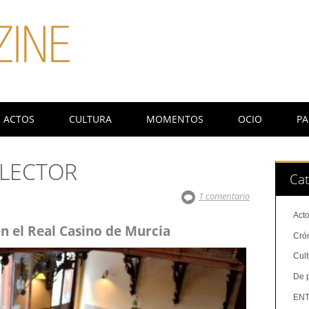
ACTOS
CULTURA
MOMENTOS
OCIO
PA
 LECTOR
Cat
1 comentario
Act
en el Real Casino de Murcia
Cró
Cul
De 
ENT