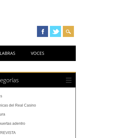
LABRAS
VOCES
egorías
os
nicas del Real Casino
tura
puertas adentro
REVISTA