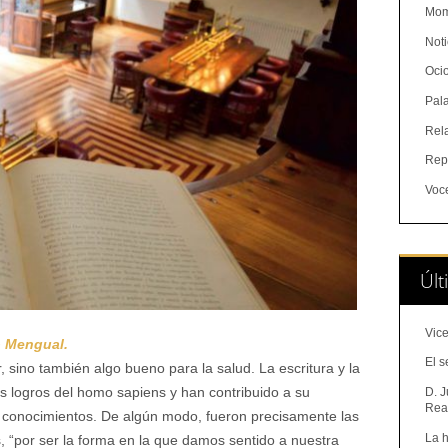
Mom
Noti
Oci
Pal
Rel
Rep
Voc
Últ
Vice
 Mengual.
El s
, sino también algo bueno para la salud. La escritura y la
es logros del homo sapiens y han contribuido a su
D. J
Real
r conocimientos. De algún modo, fueron precisamente las
La h
, “por ser la forma en la que damos sentido a nuestra