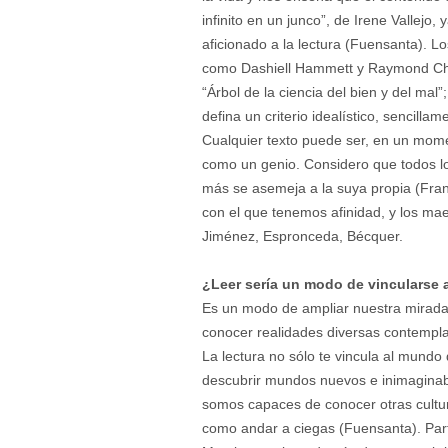
infinito en un junco”, de Irene Vallejo,
aficionado a la lectura (Fuensanta). L
como Dashiell Hammett y Raymond Chan
“Árbol de la ciencia del bien y del mal”
defina un criterio idealístico, sencill
Cualquier texto puede ser, en un mom
como un genio. Considero que todos los
más se asemeja a la suya propia (Fran
con el que tenemos afinidad, y los m
Jiménez, Espronceda, Bécquer.
¿Leer sería un modo de vincularse
Es un modo de ampliar nuestra mirada 
conocer realidades diversas contempla
La lectura no sólo te vincula al mundo
descubrir mundos nuevos e inimaginabl
somos capaces de conocer otras cultura
como andar a ciegas (Fuensanta). Part