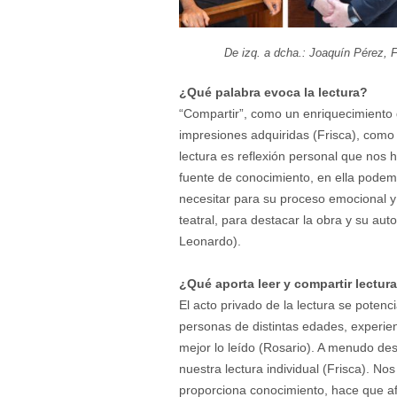
De izq. a dcha.: Joaquín Pérez, 
¿Qué palabra evoca la lectura?
“Compartir”, como un enriquecimiento d
impresiones adquiridas (Frisca), como
lectura es reflexión personal que nos 
fuente de conocimiento, en ella podem
necesitar para su proceso emocional y 
teatral, para destacar la obra y su aut
Leonardo).
¿Qué aporta leer y compartir lectur
El acto privado de la lectura se poten
personas de distintas edades, experie
mejor lo leído (Rosario). A menudo d
nuestra lectura individual (Frisca). No
proporciona conocimiento, hace que a