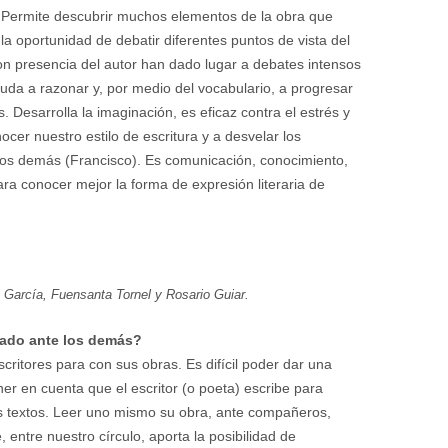
. Permite descubrir muchos elementos de la obra que
a oportunidad de debatir diferentes puntos de vista del
on presencia del autor han dado lugar a debates intensos
Ayuda a razonar y, por medio del vocabulario, a progresar
 Desarrolla la imaginación, es eficaz contra el estrés y
cer nuestro estilo de escritura y a desvelar los
los demás (Francisco). Es comunicación, conocimiento,
ara conocer mejor la forma de expresión literaria de
a García, Fuensanta Tornel y Rosario Guiar.
itado ante los demás?
ritores para con sus obras. Es difícil poder dar una
er en cuenta que el escritor (o poeta) escribe para
los textos. Leer uno mismo su obra, ante compañeros,
entre nuestro círculo, aporta la posibilidad de