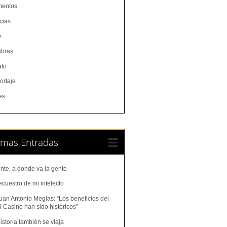
entos
cias
o
abras
ato
ortaje
es
imas Entradas
nte, a donde va la gente
ecuestro de mi intelecto
uan Antonio Megías: “Los beneficios del
 Casino han sido históricos”
istoria también se viaja