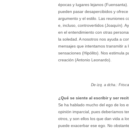
épocas y lugares lejanos (Fuensanta)
pueden pasar desapercibidos y ofrece l
argumento y el estilo. Las reuniones c
e, incluso, controvertidos (Joaquín). 
en el entendimiento con otras personas.
la soledad. A nosotros nos ayuda a cono
mensajes que intentamos transmitir a 
sensaciones (Hipólito). Nos estimula p
creación (Antonio Leonardo).
De izq. a dcha.: Frisc
¿Qué se siente al escribir y ser rec
Se ha hablado mucho del ego de los esc
opinión imparcial, pues deberíamos ten
otros, y son ellos los que dan vida a 
puede exacerbar ese ego. No obstante, 