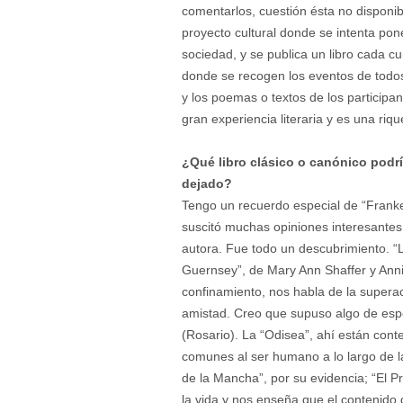
comentarlos, cuestión ésta no disponib
proyecto cultural donde se intenta pon
sociedad, y se publica un libro cada cur
donde se recogen los eventos de todos 
y los poemas o textos de los participan
gran experiencia literaria y es una ri
¿Qué libro clásico o canónico podr
dejado?
Tengo un recuerdo especial de “Franken
suscitó muchas opiniones interesantes 
autora. Fue todo un descubrimiento. “La
Guernsey”, de Mary Ann Shaffer y Ann
confinamiento, nos habla de la superaci
amistad. Creo que supuso algo de esp
(Rosario). La “Odisea”, ahí están conte
comunes al ser humano a lo largo de la 
de la Mancha”, por su evidencia; “El Pr
la vida y nos enseña que el contenido d