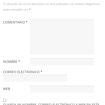
Tu dirección de correo electrónico no será publicada.
Los campos obligatorios
están marcados con
*
COMENTARIO
*
NOMBRE
*
CORREO ELECTRÓNICO
*
WEB
GUARDA MI NOMBRE, CORREO ELECTRÓNICO Y WEB EN ESTE