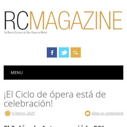
Menú principal
Saltar
MENU
al
contenido
¡El Ciclo de ópera está de
celebración!
5 marzo, 2025
Deja un comentario