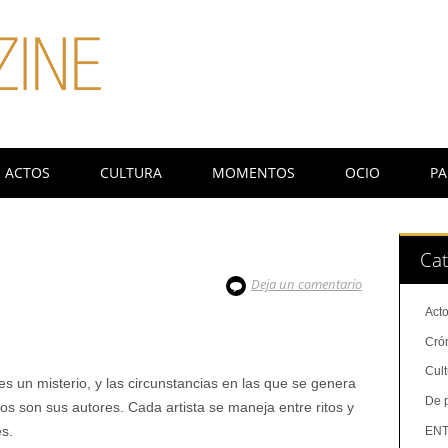
ACTOS
CULTURA
MOMENTOS
OCIO
PA
Cat
Deja un comentario
Act
Cró
Cul
es un misterio, y las circunstancias en las que se genera
De 
s son sus autores. Cada artista se maneja entre ritos y
s.
ENT