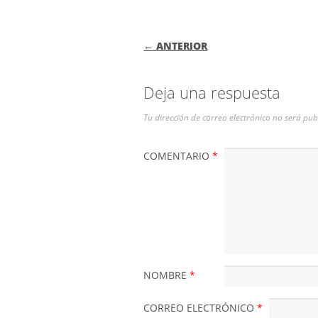
NAVEGACIÓN DE
← ANTERIOR
Deja una respuesta
Tu dirección de correo electrónico no será pub
COMENTARIO
*
NOMBRE
*
CORREO ELECTRÓNICO
*