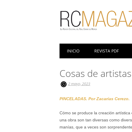
Menú principal
Saltar
INICIO
REVISTA PDF
al
contenido
Cosas de artistas
2 mayo, 2023
PINCELADAS. Por Zacarías Cerezo.
Cómo se produce la creación artística 
una obra son tan diversas como diverso
manías, que a veces son sorprendente