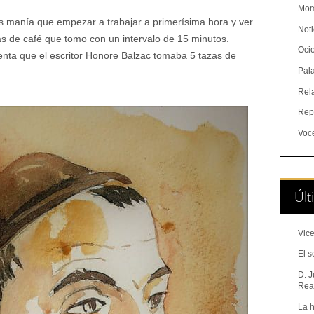
Mom
s manía que empezar a trabajar a primerísima hora y ver
Noti
as de café que tomo con un intervalo de 15 minutos.
Oci
enta que el escritor Honore Balzac tomaba 5 tazas de
Pal
Rel
Rep
Voc
Últ
Vice
El s
D. J
Real
La h