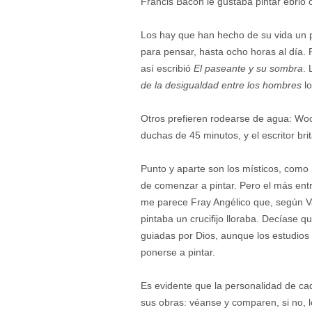
Francis Bacon le gustaba pintar ebrio
Los hay que han hecho de su vida un 
para pensar, hasta ocho horas al día.
así escribió
El paseante y su sombra
.
de la desigualdad entre los hombres
lo
Otros prefieren rodearse de agua: Woo
duchas de 45 minutos, y el escritor b
Punto y aparte son los místicos, como 
de comenzar a pintar. Pero el más ent
me parece Fray Angélico que, según Vas
pintaba un crucifijo lloraba. Decíase 
guiadas por Dios, aunque los estudios
ponerse a pintar.
Es evidente que la personalidad de cad
sus obras: véanse y comparen, si no, 