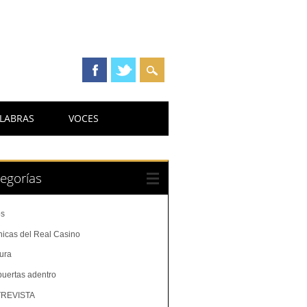
LABRAS
VOCES
egorías
os
nicas del Real Casino
tura
puertas adentro
REVISTA