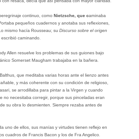
 o con resaca, decía que así pensaba con mayor claridad.
peregrinaje continuo, como
Nietzsche, que c
aminaba
 Portaba pequeños cuadernos y anotaba sus reflexiones,
 Lo mismo hacía Rousseau; su
Discurso sobre el origen
 escribió caminando.
dy Allen resuelve los problemas de sus guiones bajo
ritánico Somerset Maugham trabajaba en la bañera.
Balthus, que meditaba varias horas ante el lienzo antes
rañable, y más coherente con su condición de religioso,
ari, se arrodillaba para pintar a la Virgen y cuando
que no necesitaba corregir, porque sus pinceladas eran
 de su obra lo desmienten. Siempre rezaba antes de
a uno de ellos, sus manías y virtudes tienen reflejo en
los cuadros de Francis Bacon y los de Fra Angelico.