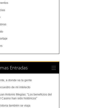
entos
cias
o
abras
ato
ortaje
es
imas Entradas
nte, a donde va la gente
ecuestro de mi intelecto
uan Antonio Megías: “Los beneficios del
 Casino han sido históricos”
istoria también se viaja