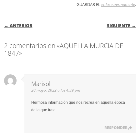
GUARDAR EL
enlace permanente
.
NAVEGACIÓN DE ENTRADAS
← ANTERIOR
SIGUIENTE →
2 comentarios en «AQUELLA MURCIA DE
1847»
Marisol
20 mayo, 2022 a las 4:39 pm
Hermosa información que nos recrea en aquella época
de la que trata
RESPONDER