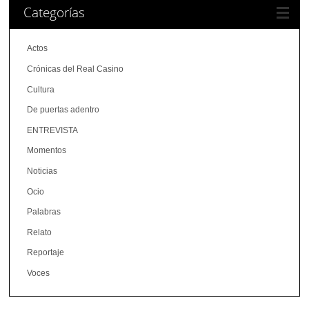
Categorías
Actos
Crónicas del Real Casino
Cultura
De puertas adentro
ENTREVISTA
Momentos
Noticias
Ocio
Palabras
Relato
Reportaje
Voces