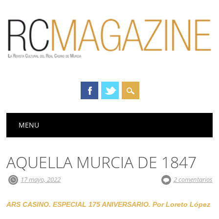
Menú principal
Saltar
MENU
al
contenido
AQUELLA MURCIA DE 1847
17 mayo, 2022
2 comentarios
ARS CASINO. ESPECIAL 175 ANIVERSARIO.
Por Loreto López