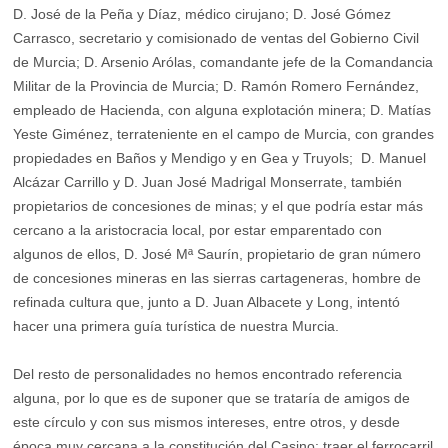
D. José de la Peña y Díaz, médico cirujano; D. José Gómez
Carrasco, secretario y comisionado de ventas del Gobierno Civil
de Murcia; D. Arsenio Arólas, comandante jefe de la Comandancia
Militar de la Provincia de Murcia; D. Ramón Romero Fernández,
empleado de Hacienda, con alguna explotación minera; D. Matías
Yeste Giménez, terrateniente en el campo de Murcia, con grandes
propiedades en Baños y Mendigo y en Gea y Truyols; D. Manuel
Alcázar Carrillo y D. Juan José Madrigal Monserrate, también
propietarios de concesiones de minas; y el que podría estar más
cercano a la aristocracia local, por estar emparentado con
algunos de ellos, D. José Mª Saurín, propietario de gran número
de concesiones mineras en las sierras cartageneras, hombre de
refinada cultura que, junto a D. Juan Albacete y Long, intentó
hacer una primera guía turística de nuestra Murcia.
Del resto de personalidades no hemos encontrado referencia
alguna, por lo que es de suponer que se trataría de amigos de
este círculo y con sus mismos intereses, entre otros, y desde
época muy cercana a la constitución del Casino: traer el ferrocarril