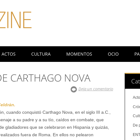
ACTOS
CULTURA
MOMENTOS
OCIO
PA
 DE CARTHAGO NOVA
Cat
Deja un comentario
Act
eldrán.
Cró
ón, cuando conquistó Carthago Nova, en el siglo III a.C.,
Cul
enaje a su padre y a su tío, caídos en combate, que
De 
de gladiadores que se celebraron en Hispania y quizás,
 realizados fuera de Roma. En ellos no pelearon
ENT