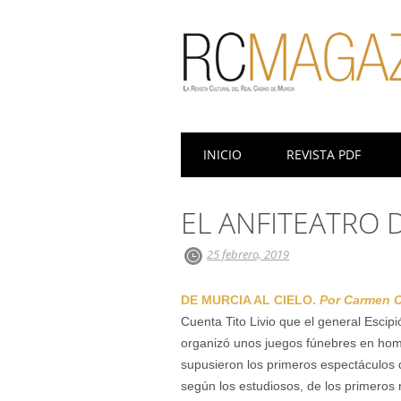
Menú principal
Saltar
INICIO
REVISTA PDF
al
contenido
EL ANFITEATRO
25 febrero, 2019
DE MURCIA AL CIELO.
Por Carmen C
Cuenta Tito Livio que el general Escipi
organizó unos juegos fúnebres en hom
supusieron los primeros espectáculos 
según los estudiosos, de los primeros