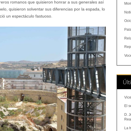
rreros romanos que quisieron honrar a sus generales así
Mom
o, quisieron solventar sus diferencias por la espada, lo
Noti
ció un espectáculo fastuoso.
Oci
Pal
Rel
Rep
Voc
Últ
Vice
El s
D. J
Real
La h