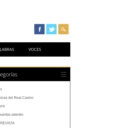
LABRAS
VOCES
egorías
os
nicas del Real Casino
tura
puertas adentro
REVISTA