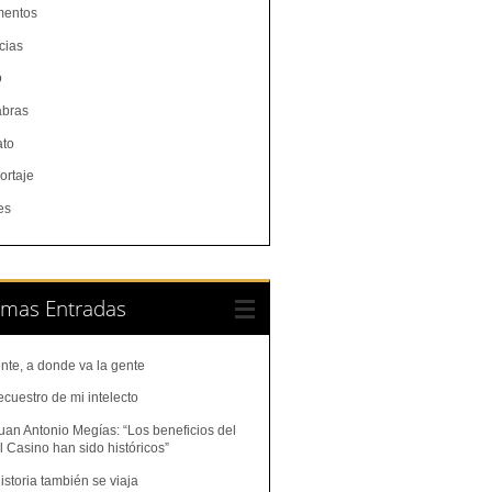
entos
cias
o
abras
ato
ortaje
es
imas Entradas
nte, a donde va la gente
ecuestro de mi intelecto
uan Antonio Megías: “Los beneficios del
 Casino han sido históricos”
istoria también se viaja