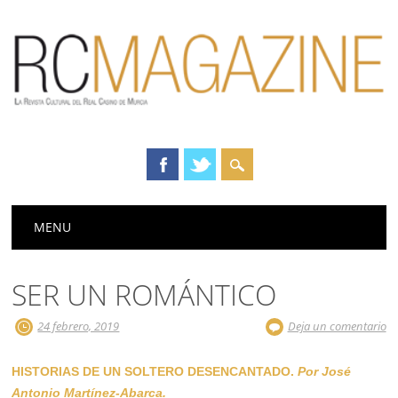
Menú principal
Saltar
MENU
al
contenido
SER UN ROMÁNTICO
24 febrero, 2019
Deja un comentario
HISTORIAS DE UN SOLTERO DESENCANTADO.
Por José
Antonio Martínez-Abarca.