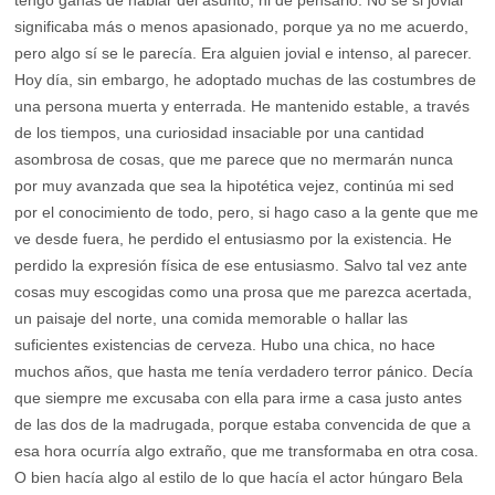
tengo ganas de hablar del asunto, ni de pensarlo. No sé si jovial
significaba más o menos apasionado, porque ya no me acuerdo,
pero algo sí se le parecía. Era alguien jovial e intenso, al parecer.
Hoy día, sin embargo, he adoptado muchas de las costumbres de
una persona muerta y enterrada. He mantenido estable, a través
de los tiempos, una curiosidad insaciable por una cantidad
asombrosa de cosas, que me parece que no mermarán nunca
por muy avanzada que sea la hipotética vejez, continúa mi sed
por el conocimiento de todo, pero, si hago caso a la gente que me
ve desde fuera, he perdido el entusiasmo por la existencia. He
perdido la expresión física de ese entusiasmo. Salvo tal vez ante
cosas muy escogidas como una prosa que me parezca acertada,
un paisaje del norte, una comida memorable o hallar las
suficientes existencias de cerveza. Hubo una chica, no hace
muchos años, que hasta me tenía verdadero terror pánico. Decía
que siempre me excusaba con ella para irme a casa justo antes
de las dos de la madrugada, porque estaba convencida de que a
esa hora ocurría algo extraño, que me transformaba en otra cosa.
O bien hacía algo al estilo de lo que hacía el actor húngaro Bela