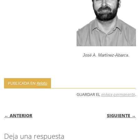
José A. Martínez-Abarca.
PUBLICADA EN
Relato
GUARDAR EL
enlace permanente
.
NAVEGACIÓN DE ENTRADAS
← ANTERIOR
SIGUIENTE →
Deja una respuesta