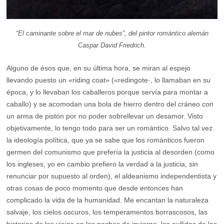
“El caminante sobre el mar de nubes”, del pintor romántico alemán
Caspar David Friedrich.
Alguno de ésos que, en su última hora, se miran al espejo
llevando puesto un «riding coat» («redingote·, lo llamaban en su
época, y lo llevaban los caballeros porque servía para montar a
caballo) y se acomodan una bola de hierro dentro del cráneo con
un arma de pistón por no poder sobrellevar un desamor. Visto
objetivamente, lo tengo todo para ser un romántico. Salvo tal vez
la ideología política, que ya se sabe que los románticos fueron
germen del comunismo que prefería la justicia al desorden (como
los ingleses, yo en cambio prefiero la verdad a la justicia, sin
renunciar por supuesto al orden), el aldeanismo independentista y
otras cosas de poco momento que desde entonces han
complicado la vida de la humanidad. Me encantan la naturaleza
salvaje, los cielos oscuros, los temperamentos borrascosos, las
historias de los viejos en las noches de invierno, los aullidos de los