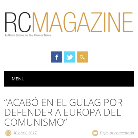
Menú principal
Saltar
MENU
al
contenido
“ACABÓ EN EL GULAG POR
DEFENDER A EUROPA DEL
COMUNISMO”
30 abril, 2017
Deja un comentario