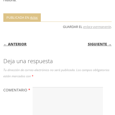
Historia.
PUBLICADA EN
Actos
GUARDAR EL
enlace permanente
.
NAVEGACIÓN DE ENTRADAS
← ANTERIOR
SIGUIENTE →
Deja una respuesta
Tu dirección de correo electrónico no será publicada.
Los campos obligatorios
están marcados con
*
COMENTARIO
*