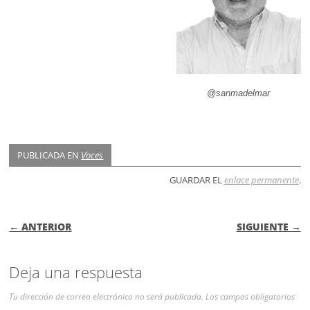
@sanmadelmar
PUBLICADA EN
Voces
GUARDAR EL
enlace permanente
.
NAVEGACIÓN DE ENTRADAS
← ANTERIOR
SIGUIENTE →
Deja una respuesta
Tu dirección de correo electrónico no será publicada.
Los campos obligatorios