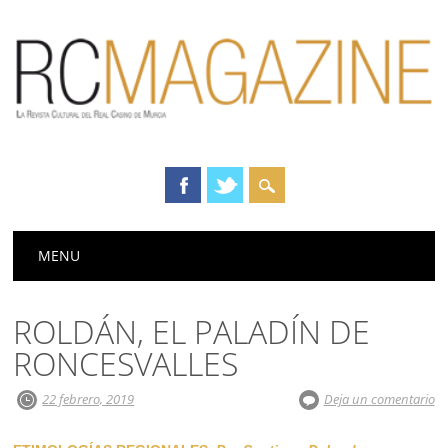
Menú principal
Saltar
MENU
al
contenido
ROLDÁN, EL PALADÍN DE
RONCESVALLES
22 febrero, 2019
Deja un comentario