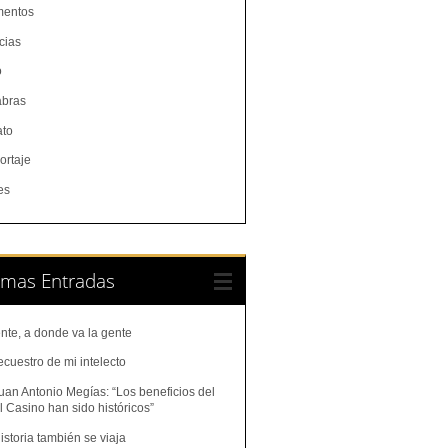
entos
cias
o
abras
ato
ortaje
es
imas Entradas
nte, a donde va la gente
ecuestro de mi intelecto
uan Antonio Megías: “Los beneficios del
 Casino han sido históricos”
istoria también se viaja