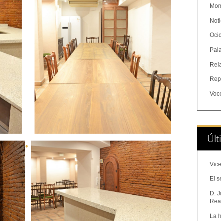
Mom
Noti
Oci
Pal
Rel
Rep
Voc
Últ
Vice
El s
D. J
Real
La h