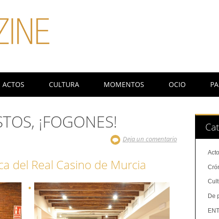
ACTOS
CULTURA
MOMENTOS
OCIO
PA
STOS, ¡FOGONES!
Cat
Deja un comentario
Act
a del Real Casino de Murcia
Cró
Cul
De 
ENT