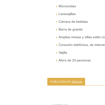
Microondas
Lavavajillas
Cámara de bebidas
Barra de granito
Amplias mesas y sillas estilo rú
Conexión telefónica, de internet
Vajilla
Aforo de 24 personas
PUBLICADA EN
Noticias
NAVEGACIÓN DE