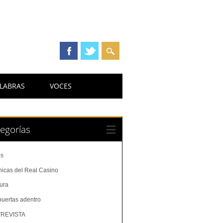
LABRAS
VOCES
egorías
os
nicas del Real Casino
tura
puertas adentro
REVISTA