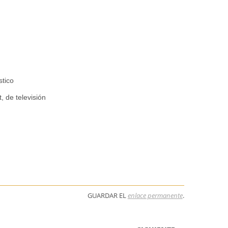
stico
, de televisión
GUARDAR EL
enlace permanente
.
 ENTRADAS