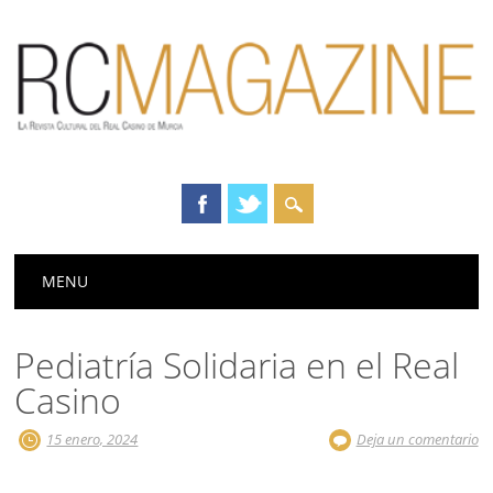
Menú principal
Saltar
MENU
al
contenido
Pediatría Solidaria en el Real
Casino
15 enero, 2024
Deja un comentario