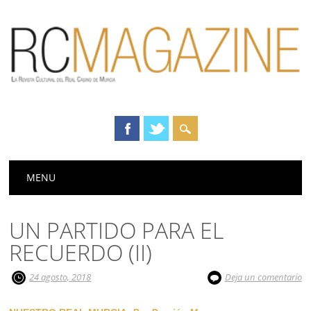
Menú principal
Saltar
MENU
al
contenido
UN PARTIDO PARA EL
RECUERDO (II)
24 agosto, 2018
Deja un comentario