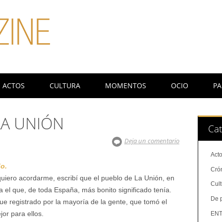
ACTOS
CULTURA
MOMENTOS
OCIO
PA
LA UNIÓN
Cat
Deja un comentario
Act
o.
Cró
uiero acordarme, escribí que el pueblo de La Unión, en
Cul
el que, de toda España, más bonito significado tenía.
De 
 fue registrado por la mayoría de la gente, que tomó el
or para ellos.
ENT