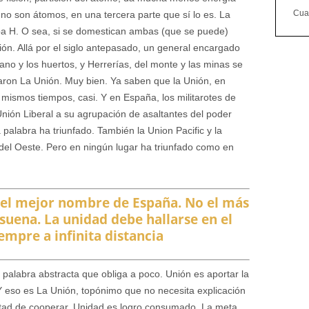
Cuan
 no son átomos, en una tercera parte que sí lo es. La
omba H. O sea, si se domestican ambas (que se puede)
ión. Allá por el siglo antepasado, un general encargado
llano y los huertos, y Herrerías, del monte y las minas se
maron La Unión. Muy bien. Ya saben que la Unión, en
mismos tiempos, casi. Y en España, los militarotes de
nión Liberal a su agrupación de asaltantes del poder
 palabra ha triunfado. También la Union Pacific y la
 del Oeste. Pero en ningún lugar ha triunfado como en
 el mejor nombre de España. No el más
 suena. La unidad debe hallarse en el
empre a infinita distancia
 palabra abstracta que obliga a poco. Unión es aportar la
 Y eso es La Unión, topónimo que no necesita explicación
ntad de cooperar. Unidad es logro consumado. La meta