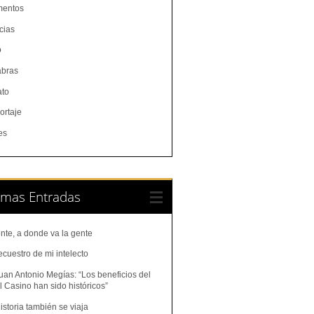
entos
cias
o
abras
ato
ortaje
es
imas Entradas
nte, a donde va la gente
ecuestro de mi intelecto
uan Antonio Megías: “Los beneficios del
 Casino han sido históricos”
istoria también se viaja