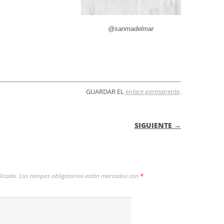
@sanmadelmar
GUARDAR EL
enlace permanente
.
 ENTRADAS
SIGUIENTE →
licada.
Los campos obligatorios están marcados con
*