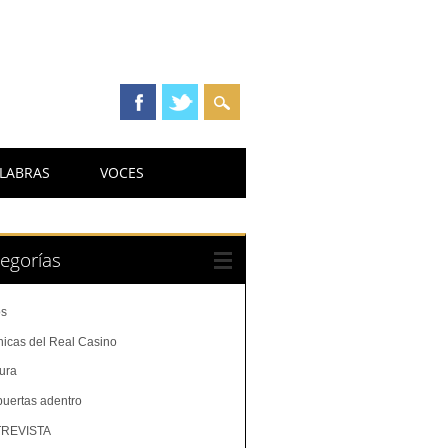
LABRAS
VOCES
egorías
os
nicas del Real Casino
tura
puertas adentro
REVISTA