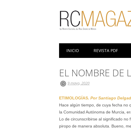
Menú principal
Saltar
INICIO
REVISTA PDF
al
contenido
EL NOMBRE DE 
9 mayo, 2020
ETIMOLOGÍAS.
Por Santiago Delgad
Hace algún tiempo, de cuya fecha no q
la Comunidad Autónoma de Murcia, era 
Lo de circunscribirse al significado no
piropo de manera absoluta. Bueno, mej