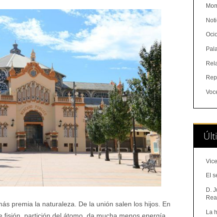
Mom
Noti
Oci
Pal
Rel
Rep
Voc
Últ
Vice
El s
D. J
Real
más premia la naturaleza. De la unión salen los hijos. En
La h
e fisión, partición del átomo, da mucha menos energía