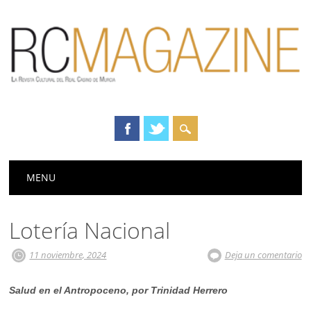
Menú principal
Saltar
MENU
al
contenido
Lotería Nacional
11 noviembre, 2024
Deja un comentario
Salud en el Antropoceno, por Trinidad Herrero