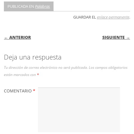
PUBLICADA EN
Palabras
GUARDAR EL
enlace permanente
.
NAVEGACIÓN DE ENTRADAS
← ANTERIOR
SIGUIENTE →
Deja una respuesta
Tu dirección de correo electrónico no será publicada.
Los campos obligatorios
están marcados con
*
COMENTARIO
*