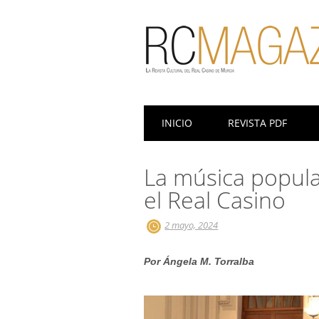
Menú principal
Saltar
INICIO
REVISTA PDF
al
contenido
La música popul
el Real Casino
2 mayo, 2024
Por Ángela M. Torralba