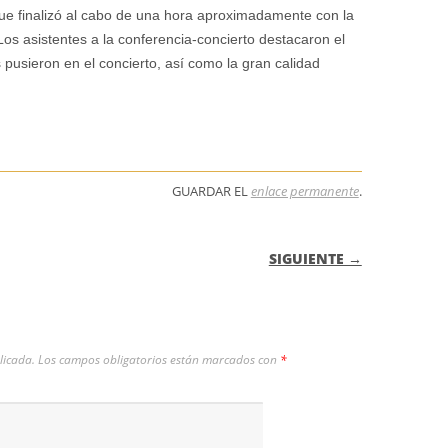
que finalizó al cabo de una hora aproximadamente con la
Los asistentes a la conferencia-concierto destacaron el
 pusieron en el concierto, así como la gran calidad
GUARDAR EL
enlace permanente
.
 ENTRADAS
SIGUIENTE →
licada.
Los campos obligatorios están marcados con
*