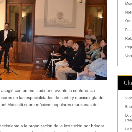
Mom
Noti
Oci
Pal
Rel
Rep
Voc
Últ
 acogió con un multitudinario evento la conferencia-
esores de las especialidades de canto y musicología del
Vice
uel Massotti sobre músicas populares murcianas del
El s
D. J
Real
cimiento a la organización de la institución por brindar
La h