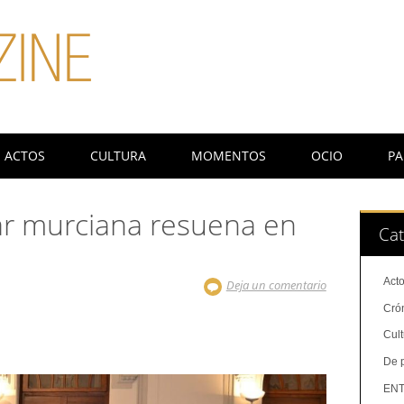
ACTOS
CULTURA
MOMENTOS
OCIO
PA
ar murciana resuena en
Cat
Act
Deja un comentario
Cró
Cul
De 
ENT