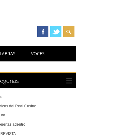
LABRAS
VOCES
egorías
os
nicas del Real Casino
tura
puertas adentro
REVISTA