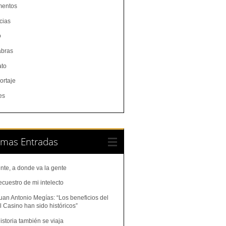
entos
cias
o
abras
ato
ortaje
es
imas Entradas
nte, a donde va la gente
ecuestro de mi intelecto
uan Antonio Megías: “Los beneficios del
 Casino han sido históricos”
istoria también se viaja