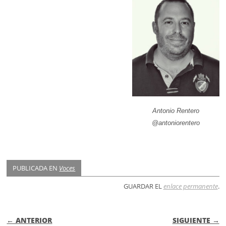
Antonio Rentero
@antoniorentero
PUBLICADA EN
Voces
GUARDAR EL
enlace permanente
.
NAVEGACIÓN DE ENTRADAS
← ANTERIOR
SIGUIENTE →