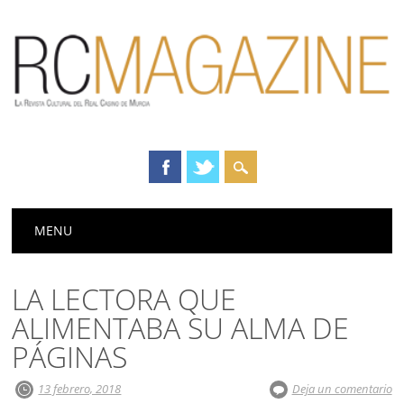
Menú principal
Saltar
MENU
al
contenido
LA LECTORA QUE
ALIMENTABA SU ALMA DE
PÁGINAS
13 febrero, 2018
Deja un comentario