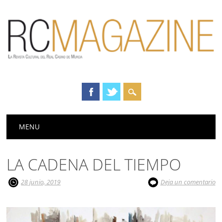
Menú principal
Saltar
MENU
al
contenido
LA CADENA DEL TIEMPO
28 junio, 2019
Deja un comentario