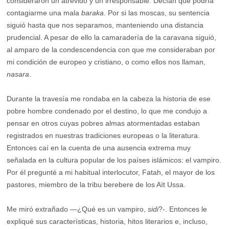
consideraron un atrevido y un irresponsable. Decían que podría
contagiarme una mala
baraka
. Por si las moscas, su sentencia
siguió hasta que nos separamos, manteniendo una distancia
prudencial. A pesar de ello la camaradería de la caravana siguió,
al amparo de la condescendencia con que me consideraban por
mi condición de europeo y cristiano, o como ellos nos llaman,
nasara
.
Durante la travesía me rondaba en la cabeza la historia de ese
pobre hombre condenado por el destino, lo que me condujo a
pensar en otros cuyas pobres almas atormentadas estaban
registrados en nuestras tradiciones europeas o la literatura.
Entonces caí en la cuenta de una ausencia extrema muy
señalada en la cultura popular de los países islámicos: el vampiro.
Por él pregunté a mi habitual interlocutor, Fatah, el mayor de los
pastores, miembro de la tribu berebere de los Aït Ussa.
Me miró extrañado —¿Qué es un vampiro,
sidi
?-. Entonces le
expliqué sus características, historia, hitos literarios e, incluso,