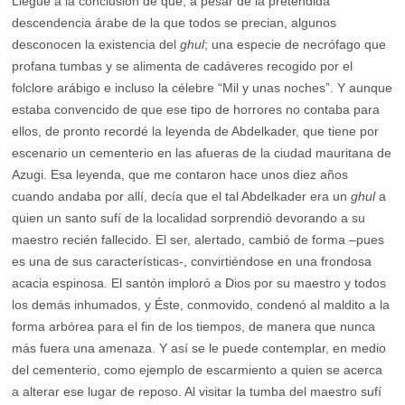
Llegué a la conclusión de que, a pesar de la pretendida
descendencia árabe de la que todos se precian, algunos
desconocen la existencia del
ghul
; una especie de necrófago que
profana tumbas y se alimenta de cadáveres recogido por el
folclore arábigo e incluso la célebre “Mil y unas noches”. Y aunque
estaba convencido de que ese tipo de horrores no contaba para
ellos, de pronto recordé la leyenda de Abdelkader, que tiene por
escenario un cementerio en las afueras de la ciudad mauritana de
Azugi. Esa leyenda, que me contaron hace unos diez años
cuando andaba por allí, decía que el tal Abdelkader era un
ghul
a
quien un santo sufí de la localidad sorprendió devorando a su
maestro recién fallecido. El ser, alertado, cambió de forma –pues
es una de sus características-, convirtiéndose en una frondosa
acacia espinosa. El santón imploró a Dios por su maestro y todos
los demás inhumados, y Éste, conmovido, condenó al maldito a la
forma arbórea para el fin de los tiempos, de manera que nunca
más fuera una amenaza. Y así se le puede contemplar, en medio
del cementerio, como ejemplo de escarmiento a quien se acerca
a alterar ese lugar de reposo. Al visitar la tumba del maestro sufí