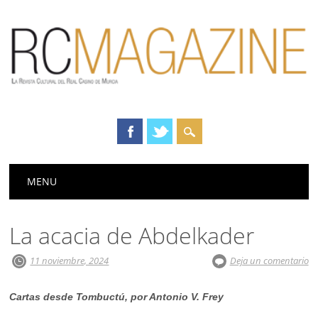
Menú principal
Saltar
MENU
al
contenido
La acacia de Abdelkader
11 noviembre, 2024
Deja un comentario
Cartas desde Tombuctú, por Antonio V. Frey