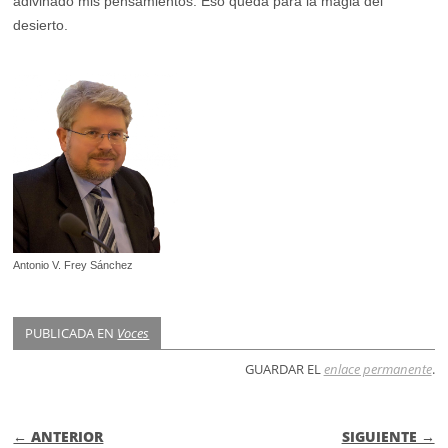
adivinado mis pensamientos. Eso queda para la magia del
desierto.
Antonio V. Frey Sánchez
PUBLICADA EN
Voces
GUARDAR EL
enlace permanente
.
NAVEGACIÓN DE ENTRADAS
← ANTERIOR
SIGUIENTE →