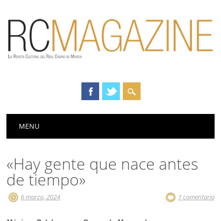
Menú principal
Saltar
MENU
al
contenido
«Hay gente que nace antes
de tiempo»
6 marzo, 2024
1 comentario