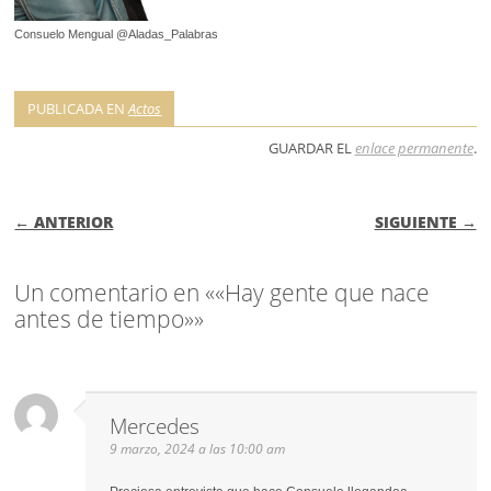
Consuelo Mengual @Aladas_Palabras
PUBLICADA EN
Actos
GUARDAR EL
enlace permanente
.
NAVEGACIÓN DE ENTRADAS
← ANTERIOR
SIGUIENTE →
Un comentario en ««Hay gente que nace
antes de tiempo»»
Mercedes
9 marzo, 2024 a las 10:00 am